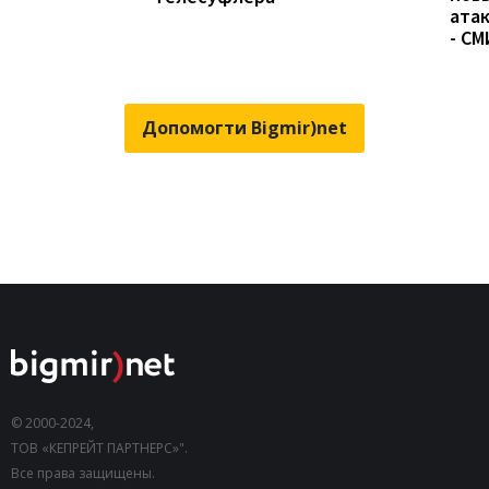
ата
- СМ
Допомогти Bigmir)net
© 2000-2024,
ТОВ «КЕПРЕЙТ ПАРТНЕРС»".
Все права защищены.