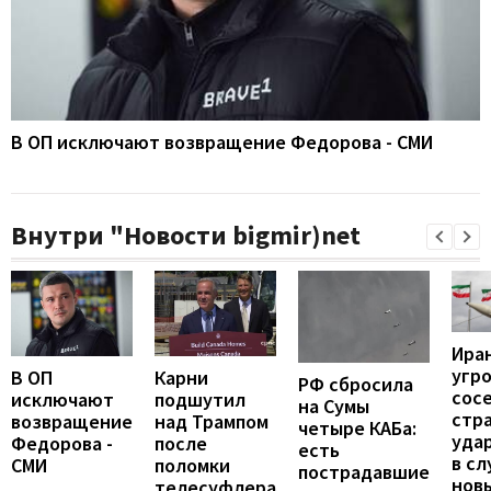
В ОП исключают возвращение Федорова - СМИ
Внутри "Новости bigmir)net
Ира
угр
В ОП
Карни
РФ сбросила
сос
исключают
подшутил
на Сумы
стр
возвращение
над Трампом
четыре КАБа:
уда
Федорова -
после
есть
в сл
СМИ
поломки
пострадавшие
нов
телесуфлера