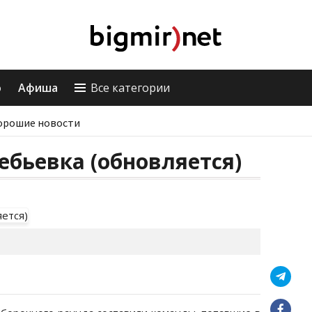
о
Афиша
Все категории
орошие новости
ебьевка (обновляется)