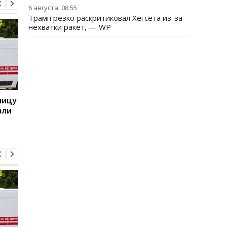
6 августа, 08:55
Трамп резко раскритиковал Хегсета из-за
нехватки ракет, — WP
ницу
Бывшему главе МИД
Италия резко ответ
али
Венгрии Сийярто
на угрозы Испании
грозит тюрьма