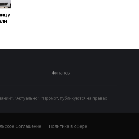
ницу
Бывшему главе МИД
Италия резко ответ
али
Венгрии Сийярто
на угрозы Испании
грозит тюрьма
Финансы
аний", "Актуально", "Промо", публикуются на правах
льское Соглашение
|
Политика в сфере