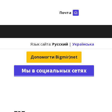
Почта
Искать
Язык сайта:
Русский
|
Українська
Допомогти Bigmir)net
Мы в социальных сетях