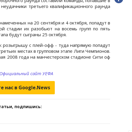
тборочного раунда составили команды, попавшие в
 неудачники третьего квалификационного раунда
намеченных на 20 сентября и 4 октября, попадут в
ой стадии их разобьют на восемь групп по пять
апа будут сыграны 25 октября.
к розыгрышу с плей-офф - туда напрямую попадут
ретьих местах в групповом этапе Лиги Чемпионов.
ая 2008 года на манчестерском стадионе Сити оф
Официальный сайт УЕФА
е нас в Google.News
татьи, подпишись: