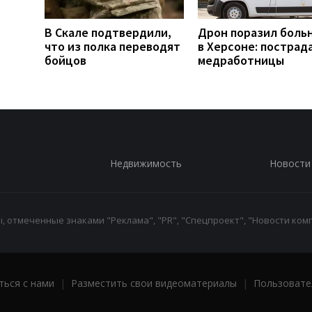
В Скале подтвердили,
Дрон поразил боль
что из полка переводят
в Херсоне: пострад
бойцов
медработницы
Недвижимость
Новости
 отмеченные знаками "Реклама", "PR", "Спецпроект", "Новости комп
ться с нами
|
Разместить свои видеоматериалы
|
Пользовате