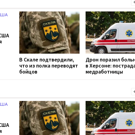
 США
я
В Скале подтвердили,
Дрон поразил боль
что из полка переводят
в Херсоне: пострад
бойцов
медработницы
 США
я