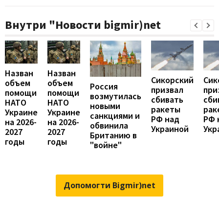
Внутри "Новости bigmir)net
Назван
Назван
Сикорский
Сик
объем
объем
Россия
призвал
при
помощи
помощи
возмутилась
сбивать
сби
НАТО
НАТО
новыми
ракеты
рак
Украине
Украине
санкциями и
РФ над
РФ 
на 2026-
на 2026-
обвинила
Украиной
Укр
2027
2027
Британию в
годы
годы
"войне"
Допомогти Bigmir)net