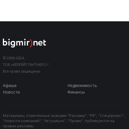
© 2000-2024,
ТОВ «КЕПРЕЙТ ПАРТНЕРС»".
Все права защищены.
Афиша
Недвижимость
Новости
Финансы
Материалы, отмеченные знаками "Реклама", "PR", "Спецпроект",
"Новости компаний", "Актуально", "Промо", публикуются на
правах рекламы.