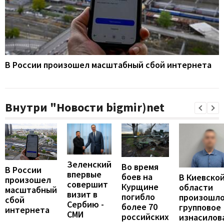
В России произошел масштабный сбой интернета
Внутри "Новости bigmir)net
Зеленский
Во время
В России
впервые
боев на
В Киевско
произошел
совершит
Курщине
области
масштабный
визит в
погибло
произошл
сбой
Сербию -
более 70
групповое
интернета
СМИ
российских
изнасилов