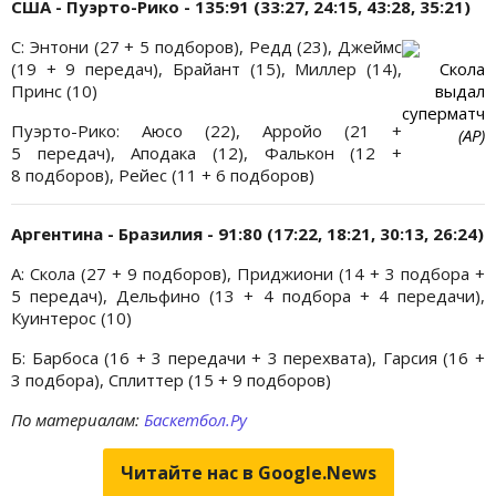
США - Пуэрто-Рико - 135:91 (33:27, 24:15, 43:28, 35:21)
С: Энтони (27 + 5 подборов), Редд (23), Джеймс
(19 + 9 передач), Брайант (15), Миллер (14),
Скола
Принс (10)
выдал
суперматч
Пуэрто-Рико: Аюсо (22), Арройо (21 +
(АР)
5 передач), Аподака (12), Фалькон (12 +
8 подборов), Рейес (11 + 6 подборов)
Аргентина - Бразилия - 91:80 (17:22, 18:21, 30:13, 26:24)
А: Скола (27 + 9 подборов), Приджиони (14 + 3 подбора +
5 передач), Дельфино (13 + 4 подбора + 4 передачи),
Куинтерос (10)
Б: Барбоса (16 + 3 передачи + 3 перехвата), Гарсия (16 +
3 подбора), Сплиттер (15 + 9 подборов)
По материалам:
Баскетбол.Ру
Читайте нас в Google.News