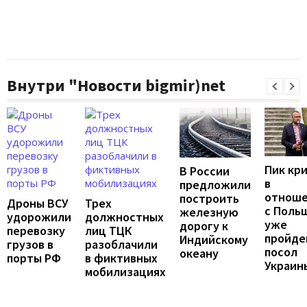
Внутри "Новости bigmir)net
Пик кр
В России
в
предложили
отноше
построить
Дроны ВСУ
Трех
с Поль
железную
удорожили
должностных
уже
дорогу к
перевозку
лиц ТЦК
пройде
Индийскому
грузов в
разоблачили
посол
океану
порты РФ
в фиктивных
Украин
мобилизациях