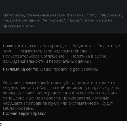
Материалы, отмеченные знаками "Реклама", "PR", "Спецпроект",
"Новости компаний", "Актуально", "Промо", публикуются на
правах рекламы.
Наши контакты и схема проезда
|
Редакция
|
Связаться с
нами
|
Разместить свои видеоматериалы
|
Пользовательское Соглашение
|
Политика в сфере
конфиденциальности и персональных данных
Реклама на сайте:
Отдел продаж digital рекламы
Оставляя комментарий, пожалуйста, помните о том, что
содержание и тон Вашего сообщения могут задеть чувства
реальных людей, непосредственно или косвенно имеющих
отношение к данной новости. Пользователи, которые
нарушают эти правила грубо или систематически, будут
заблокированы.
Полная версия правил
x