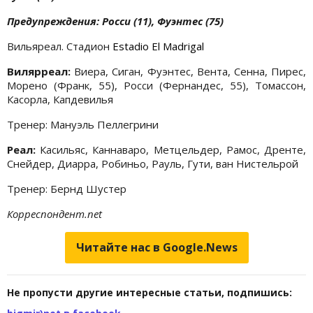
Предупреждения: Росси (11), Фуэнтес (75)
Вильяреал. Стадион
Estadio El Madrigal
Вилярреал:
Виера, Сиган, Фуэнтес, Вента, Сенна, Пирес,
Морено (Франк, 55), Росси (Фернандес, 55), Томассон,
Касорла, Капдевилья
Тренер: Мануэль Пеллегрини
Реал:
Касильяс, Каннаваро, Метцельдер, Рамос, Дренте,
Снейдер, Диарра, Робиньо, Рауль, Гути, ван Нистельрой
Тренер: Бернд Шустер
Корреспондент.net
Читайте нас в Google.News
Не пропусти другие интересные статьи, подпишись: