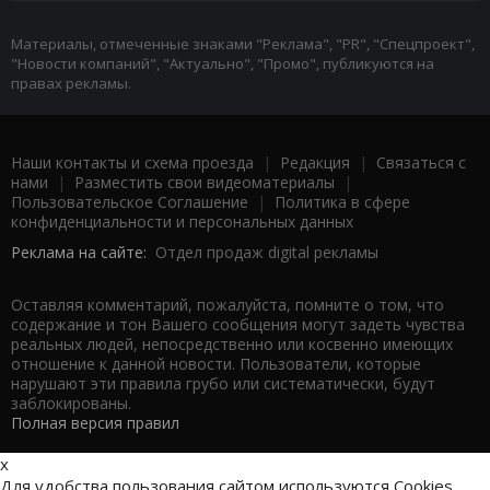
Материалы, отмеченные знаками "Реклама", "PR", "Спецпроект",
"Новости компаний", "Актуально", "Промо", публикуются на
правах рекламы.
Наши контакты и схема проезда
|
Редакция
|
Связаться с
нами
|
Разместить свои видеоматериалы
|
Пользовательское Соглашение
|
Политика в сфере
конфиденциальности и персональных данных
Реклама на сайте:
Отдел продаж digital рекламы
Оставляя комментарий, пожалуйста, помните о том, что
содержание и тон Вашего сообщения могут задеть чувства
реальных людей, непосредственно или косвенно имеющих
отношение к данной новости. Пользователи, которые
нарушают эти правила грубо или систематически, будут
заблокированы.
Полная версия правил
x
Для удобства пользования сайтом используются Cookies.