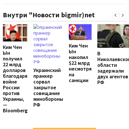
Внутри "Новости bigmir)net
Ким Чен
Ким Чен
Ын
Ын
В
накопил
получил
Николаевско
$22 млрд
22 млрд
области
несмотря
Украинский
долларов
задержали
на
пранкер
благодаря
двух агентов
санкции
сорвал
войне
РФ
закрытое
России
совещание
против
минобороны
Украины,
РФ
—
Bloomberg