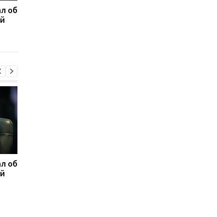
л об
Федоров ответил,
Марганец без воды:
ой
надеется ли вернуться
Зеленский резко
на пост министра
отреагировал
обороны
л об
Федоров ответил,
Марганец без воды:
ой
надеется ли вернуться
Зеленский резко
на пост министра
отреагировал
обороны