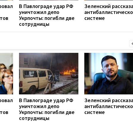
ровал
В Павлограде удар РФ
Зеленский рассказа
уничтожил депо
антибаллистическ
нтов
Укрпочты: погибли две
системе
сотрудницы
ровал
В Павлограде удар РФ
Зеленский рассказа
уничтожил депо
антибаллистическ
нтов
Укрпочты: погибли две
системе
сотрудницы