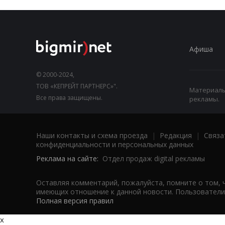
Афиша
© 2000-2024,
ТОВ «КЕПРЕЙТ ПАРТНЕРС»".
Материалы,
Все права защищены.
рекламы.
Наши контакты и схема проезда
|
Редакция
|
Связа
конфиденциальности и персональных данных
Реклама на сайте:
Отдел продаж digital рекламы
Оставляя комментарий, пожалуйста, помните о том, 
имеющих отношение к данной новости. Пользователи,
Полная версия правил
x