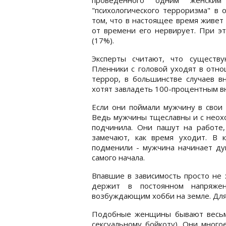
"психологического терроризма" в 
том, что в настоящее время живет
от времени его нервирует. При 
(17%).
Эксперты считают, что существ
Пленники с головой уходят в отн
террор, в большинстве случаев в
хотят завладеть 100-процентным в
Если они поймали мужчину в свои 
Ведь мужчины тщеславны и с неохо
подчинила. Они пашут на работе,
замечают, как время уходит. В 
подменили - мужчина начинает дум
самого начала.
Впавшие в зависимость просто не 
держит в постоянном напряжен
возбуждающим хобби на земле. Для 
Подобные женщины бывают весьма
сексуальному бойкоту). Они много