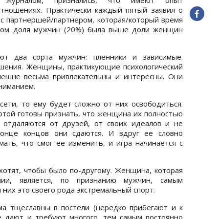
отношениях. Практически каждый пятый заявил о
 с партнершей/партнером, которая/который время
этом доля мужчин (20%) была выше доли женщин
уют два сорта мужчин: пленники и зависимые.
ошения. Женщины, практикующие психологический
нешне весьма привлекательны и интересны. Они
ниманием.
сети, то ему будет сложно от них освободиться.
той готовы признать, что женщина их полностью
 отдаляются от друзей, от своих идеалов и не
конце концов они сдаются. И вдруг ее словно
ать, что смог ее изменить, и игра начинается с
хотят, чтобы было по-другому. Женщина, которая
ии, является, по признанию мужчин, самым
них это своего рода экстремальный спорт.
 тщеславны в постели (нередко прибегают и к
е дают и требуют многого, тем самым постоянно