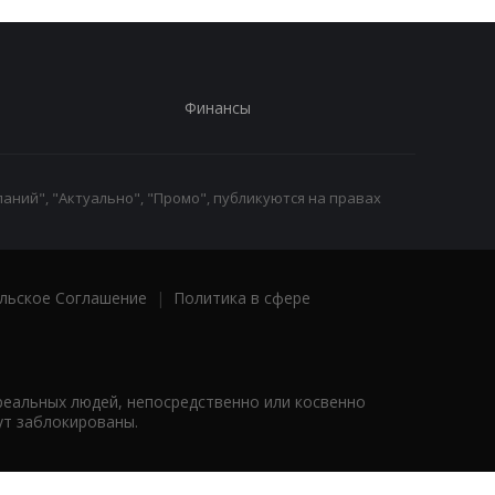
Финансы
аний", "Актуально", "Промо", публикуются на правах
льское Соглашение
|
Политика в сфере
реальных людей, непосредственно или косвенно
ут заблокированы.