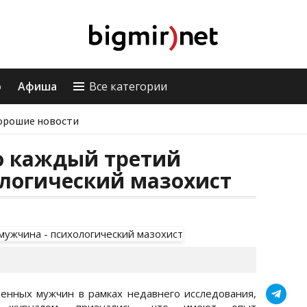
о
Афиша
Все категории
орошие новости
о каждый третий
ологический мазохист
енных мужчин в рамках недавнего исследования,
 журналом, признались, что имеют опыт