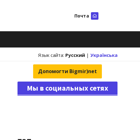
Почта
Искать
Язык сайта:
Русский
|
Українська
Допомогти Bigmir)net
Мы в социальных сетях