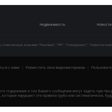
Недвижимость
Новости
 отмеченные знаками "Реклама", "PR", "Спецпроект", "Новости комп
ться с нами
|
Разместить свои видеоматериалы
|
Пользовате
что содержание и тон Вашего сообщения могут задеть чувства 
 которые нарушают эти правила грубо или систематически, буд