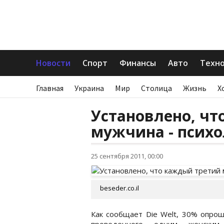
Новости
Спорт
Финансы
Авто
Техн
Главная
Украина
Мир
Столица
Жизнь
Х
Установлено, чт
мужчина - псих
25 сентября 2011, 00:00
beseder.co.il
Как сообщает Die Welt, 30% опрош
проведенного одним женским