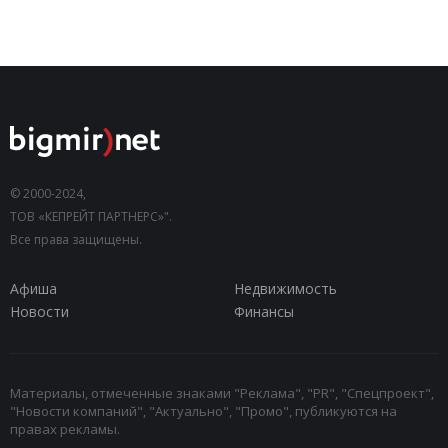
© 2000-2024,
ТОВ «КЕПРЕЙТ ПАРТНЕРС»".
Все права защищены.
Афиша
Недвижимость
Новости
Финансы
Материалы, отмеченные знаками "Реклама", "PR", "Спецпроект",
"Новости компаний", "Актуально", "Промо", публикуются на
правах рекламы.