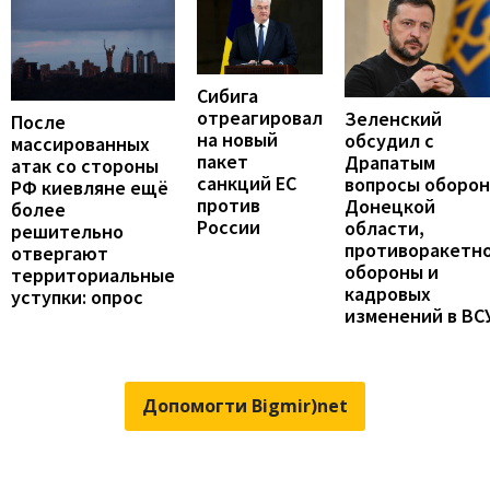
Сибига
отреагировал
Зеленский
После
на новый
обсудил с
массированных
пакет
Драпатым
атак со стороны
санкций ЕС
вопросы оборо
РФ киевляне ещё
против
Донецкой
более
России
области,
решительно
противоракетн
отвергают
обороны и
территориальные
кадровых
уступки: опрос
изменений в ВС
Допомогти Bigmir)net