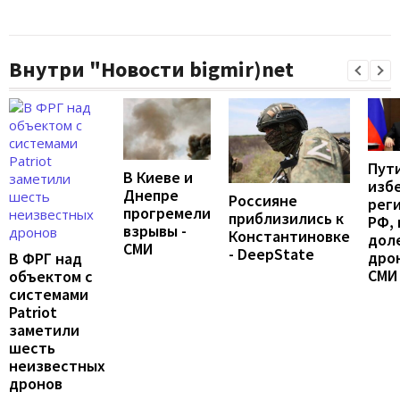
Внутри "Новости bigmir)net
Пут
В Киеве и
изб
Днепре
Россияне
рег
прогремели
приблизились к
РФ, 
взрывы -
Константиновке
дол
СМИ
- DeepState
дрон
В ФРГ над
СМИ
объектом с
системами
Patriot
заметили
шесть
неизвестных
дронов