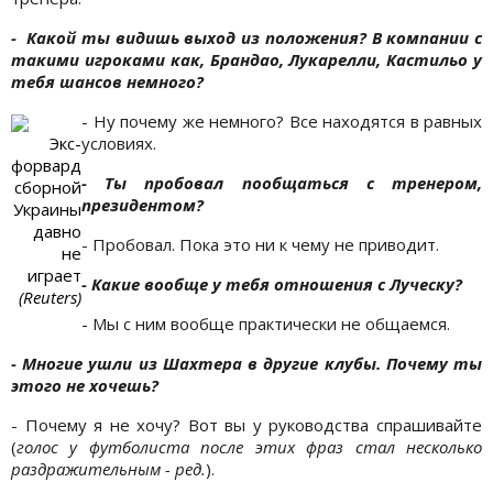
- Какой ты видишь выход из положения? В компании с
такими игроками как, Брандао, Лукарелли, Кастильо у
тебя шансов немного?
- Ну почему же немного? Все находятся в равных
Экс-
условиях.
форвард
- Ты пробовал пообщаться с тренером,
сборной
президентом?
Украины
давно
- Пробовал. Пока это ни к чему не приводит.
не
играет
- Какие вообще у тебя отношения с Луческу?
(Reuters)
- Мы с ним вообще практически не общаемся.
- Многие ушли из Шахтера в другие клубы. Почему ты
этого не хочешь?
- Почему я не хочу? Вот вы у руководства спрашивайте
(
голос у футболиста после этих фраз стал несколько
раздражительным - ред.
).