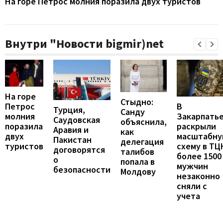
На горе Петрос молния поразила двух туристов
Внутри "Новости bigmir)net
На горе
Стыдно:
В
Петрос
Турция,
Санду
Закарпать
молния
Саудовская
объяснила,
раскрыли
поразила
Аравия и
как
масштабн
двух
Пакистан
делегация
схему в ТЦ
туристов
договорятся
талибов
более 1500
о
попала в
мужчин
безопасности
Молдову
незаконно
сняли с
учета