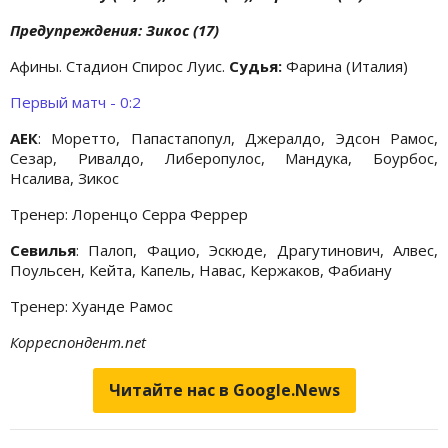
Предупреждения: Зикос (17)
Афины. Стадион Спирос Луис.
Судья:
Фарина (Италия)
Первый матч - 0:2
АЕК
: Моретто, Папастапопул, Джералдо, Эдсон Рамос,
Сезар, Ривалдо, Либеропулос, Мандука, Боурбос,
Нсалива, Зикос
Тренер: Лоренцо Серра Феррер
Севилья
: Палоп, Фацио, Эскюде, Драгутинович, Алвес,
Поульсен, Кейта, Капель, Навас, Кержаков, Фабиану
Тренер: Хуанде Рамос
Корреспондент.net
Читайте нас в Google.News