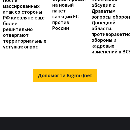
После
на новый
обсудил с
массированных
пакет
Драпатым
атак со стороны
санкций ЕС
вопросы оборо
РФ киевляне ещё
против
Донецкой
более
России
области,
решительно
противоракетн
отвергают
обороны и
территориальные
кадровых
уступки: опрос
изменений в ВС
Допомогти Bigmir)net