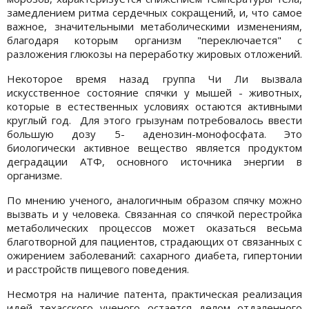
замедлением ритма сердечных сокращений, и, что самое
важное, значительными метаболическими изменениям,
благодаря которым организм "переключается" с
разложения глюкозы на переработку жировых отложений.
Некоторое время назад группа Чи Ли вызвала
искусственное состояние спячки у мышей - животных,
которые в естественных условиях остаются активными
круглый год. Для этого грызунам потребовалось ввести
большую дозу 5- аденозин-монофосфата. Это
биологически активное вещество является продуктом
деградации АТФ, основного источника энергии в
организме.
По мнению ученого, аналогичным образом спячку можно
вызвать и у человека. Связанная со спячкой перестройка
метаболических процессов может оказаться весьма
благотворной для пациентов, страдающих от связанных с
ожирением заболеваний: сахарного диабета, гипертонии
и расстройств пищевого поведения.
Несмотря на наличие патента, практическая реализация
идей техасского ученого остается делом отдаленного