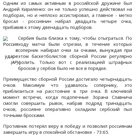
Одним из самых активным в российской дружине был
Андрей Кириленко: он не только успешно действовал на
подборах, но и неплохо ассистировал, а главное - метко
бросал - россиянин набрал двадцать четыре очка,
прибавив к этому двенадцать подборов.
Сербия была близка к тому, чтобы отыграться. По
Россия
ходу матча были отрезки, в течение которых
в
соперник набирал очки за очками, вынуждая при
ударе
этом баскетболистов сборной России регулярно
(АР)
фолить. Только вот с реализацией штрафных
бросков у сербов было не все в порядке.
Преимущество сборной России достигало четырнадцать
очков. Максимум что удавалось сопернику, это
приблизиться на расстояние в три очка. В ключевой
момент встречи, когда подопечные Зорана Славнича
смогли совершить рывок, набрав подряд тринадцать
очков, россияне оперативно охладили сербский пыл
точными бросками.
Противник потерял веру в победу и позволил россиянам
завершить игру в спокойной обстановке - 73:65.