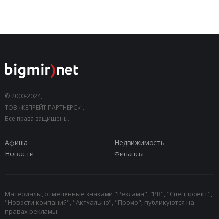
© 2000-2024,
ТОВ «КЕПРЕЙТ ПАРТНЕРС»".
Все права защищены.
Афиша
Недвижимость
Новости
Финансы
Материалы, отмеченные знаками "Реклама", "PR", "Спецпроект",
"Новости компаний", "Актуально", "Промо", публикуются на
правах рекламы.