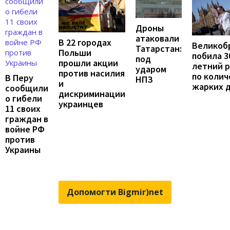
Дроны
атаковали
В 22 городах
Великоб
Татарстан:
Польши
побила 3
под
прошли акции
летний 
ударом
против насилия
по колич
В Перу
НПЗ
и
жарких 
сообщили
дискриминации
о гибели
украинцев
11 своих
граждан в
войне РФ
против
Украины
Допомогти Bigmir)net