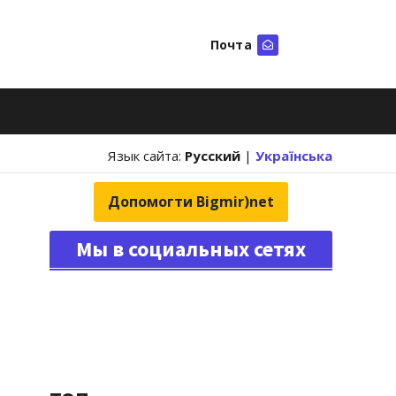
Почта
Искать
Язык сайта:
Русский
|
Українська
Допомогти Bigmir)net
Мы в социальных сетях