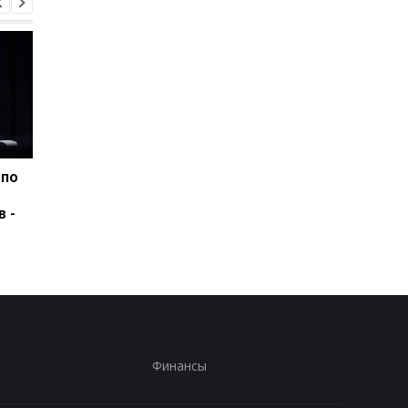
 по
США подозревают РФ в
Удар РФ по Киевщин
причастности к
три жертвы, среди 
в -
инциденту с дроном в
ребенок
Лейпциге - WSJ
Финансы