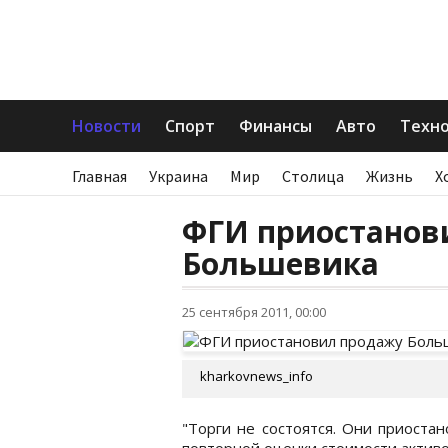
Новости
Спорт
Финансы
Авто
Техн
Главная
Украина
Мир
Столица
Жизнь
Х
ФГИ приостанов
Большевика
25 сентября 2011, 00:00
kharkovnews_info
"Торги не состоятся. Они приоста
повторной оценки стоимости активов