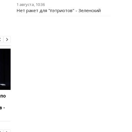
1 августа, 10:36
Нет ракет для "пэтриотов" - Зеленский
 по
США подозревают РФ в
Удар РФ по Киевщин
причастности к
три жертвы, среди 
в -
инциденту с дроном в
ребенок
Лейпциге - WSJ