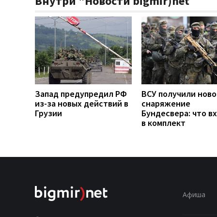
Внутри "Новости bigmir)net
Запад предупредил РФ
ВСУ получили ново
из-за новых действий в
снаряжение
Грузии
Бундесвера: что в
в комплект
Афиша