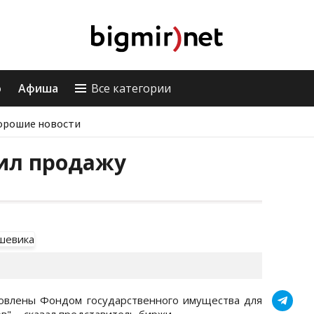
о
Афиша
Все категории
орошие новости
ил продажу
новлены Фондом государственного имущества для
", - сказал представитель биржи.