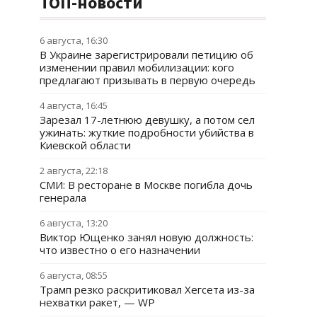
ТОП-новости
6 августа, 16:30
В Украине зарегистрировали петицию об
изменении правил мобилизации: кого
предлагают призывать в первую очередь
4 августа, 16:45
Зарезал 17-летнюю девушку, а потом сел
ужинать: жуткие подробности убийства в
Киевской области
2 августа, 22:18
СМИ: В ресторане в Москве погибла дочь
генерала
6 августа, 13:20
Виктор Ющенко занял новую должность:
что известно о его назначении
6 августа, 08:55
Трамп резко раскритиковал Хегсета из-за
нехватки ракет, — WP