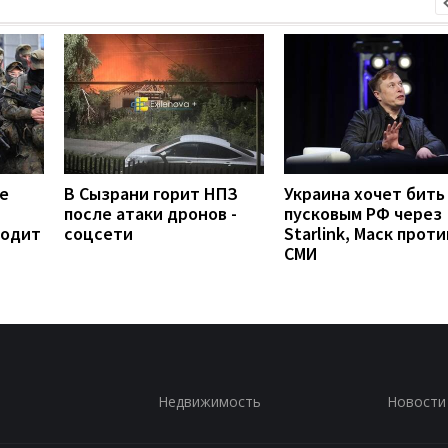
е
В Сызрани горит НПЗ
Украина хочет бить
после атаки дронов -
пусковым РФ через
ходит
соцсети
Starlink, Маск проти
СМИ
Недвижимость
Новости