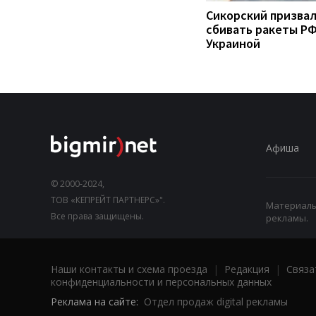
Сикорский призва
сбивать ракеты РФ
Украиной
Афиша
© 2000-2024,
ТОВ «КЕПРЕЙТ ПАРТНЕРС»".
Материалы,
Все права защищены.
рекламы.
Наши контакты и схема проезда
|
Редакция
|
Связа
конфиденциальности и персональных данных
Реклама на сайте:
Отдел продаж digital рекламы