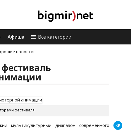
о
Афиша
Все категории
орошие новости
 фестиваль
анимации
торами фестиваля
ий мультикультурный диапазон современного