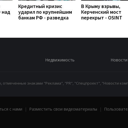
л
Кредитный кризис
В Крыму взрывы,
 над
ударил по крупнейшим
Керченский мост
банкам РФ - разведка
перекрыт - OSINT
Недвижимость
Новости
 отмеченные знаками "Реклама", "PR", "Спецпроект", "Новости комп
ться с нами
|
Разместить свои видеоматериалы
|
Пользовате