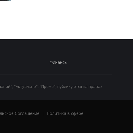
Трамп резко ответил на
Украина поставила
публикацию о
Путина перед дилем
конфликте с Хегсетом
- СМИ
Финансы
аний", "Актуально", "Промо", публикуются на правах
льское Соглашение
|
Политика в сфере