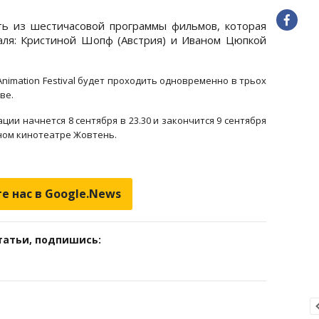
ть из шестичасовой программы фильмов, которая
аля: Кристиной Шопф (Австрия) и Иваном Цюпкой
a Animatiоn Festival будет проходить одновременно в трьох
ве.
ии начнется 8 сентября в 23.30 и закончится 9 сентября
чном кинотеатре Жовтень.
е нас в Google.News
татьи, подпишись: