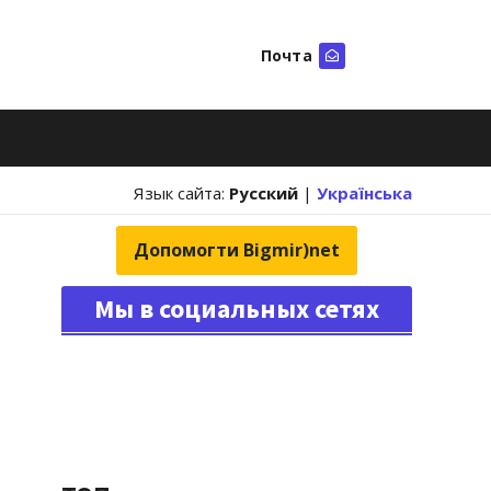
Почта
Искать
Язык сайта:
Русский
|
Українська
Допомогти Bigmir)net
Мы в социальных сетях