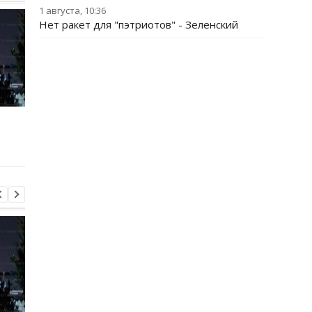
1 августа, 10:36
Нет ракет для "пэтриотов" - Зеленский
Трамп резко ответил на
Украина поставила
публикацию о
Путина перед дилем
конфликте с Хегсетом
- СМИ