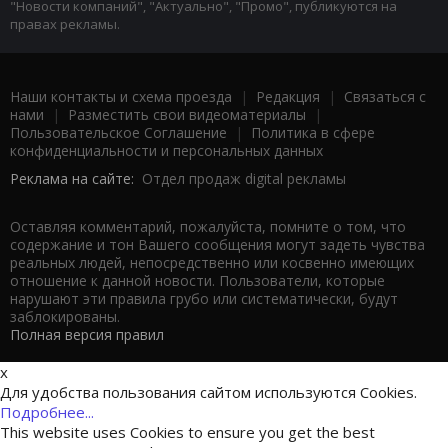
"Новости компаний", "Актуально", "Промо", публикуются на
правах рекламы.
Наши контакты и схема проезда
|
Редакция
|
Связаться с
нами
|
Разместить свои видеоматериалы
|
Пользовательское Соглашение
|
Политика в сфере
конфиденциальности и персональных данных
Реклама на сайте:
Отдел продаж digital рекламы
Оставляя комментарий, пожалуйста, помните о том, что
содержание и тон Вашего сообщения могут задеть чувства
реальных людей, непосредственно или косвенно имеющих
отношение к данной новости. Пользователи, которые
нарушают эти правила грубо или систематически, будут
заблокированы.
Полная версия правил
x
Для удобства пользования сайтом используются Cookies.
Подробнее...
This website uses Cookies to ensure you get the best