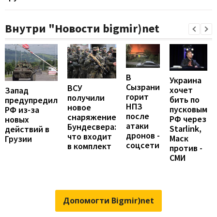
Внутри "Новости bigmir)net
В
Украина
Сызрани
ВСУ
хочет
Запад
горит
получили
бить по
предупредил
НПЗ
новое
пусковым
РФ из-за
после
снаряжение
РФ через
новых
атаки
Бундесвера:
Starlink,
действий в
дронов -
что входит
Маск
Грузии
соцсети
в комплект
против -
СМИ
Допомогти Bigmir)net