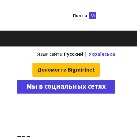
Почта
Искать
Язык сайта:
Русский
|
Українська
Допомогти Bigmir)net
Мы в социальных сетях