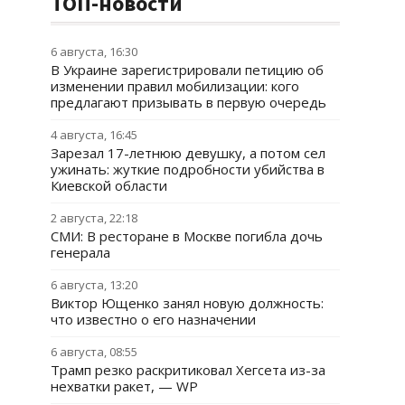
ТОП-новости
6 августа, 16:30
В Украине зарегистрировали петицию об
изменении правил мобилизации: кого
предлагают призывать в первую очередь
4 августа, 16:45
Зарезал 17-летнюю девушку, а потом сел
ужинать: жуткие подробности убийства в
Киевской области
2 августа, 22:18
СМИ: В ресторане в Москве погибла дочь
генерала
6 августа, 13:20
Виктор Ющенко занял новую должность:
что известно о его назначении
6 августа, 08:55
Трамп резко раскритиковал Хегсета из-за
нехватки ракет, — WP