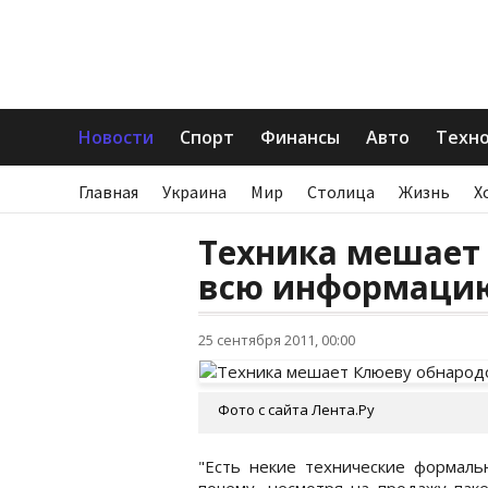
Новости
Спорт
Финансы
Авто
Техн
Главная
Украина
Мир
Столица
Жизнь
Х
Техника мешает
всю информаци
25 сентября 2011, 00:00
Фото с сайта Лента.Ру
"Есть некие технические формальн
почему, несмотря на продажу пак