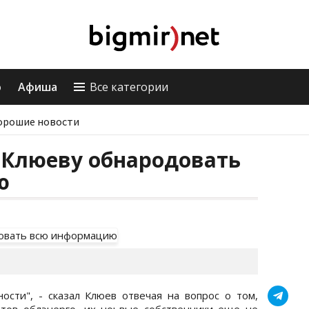
о
Афиша
Все категории
орошие новости
 Клюеву обнародовать
ю
ости", - сказал Клюев отвечая на вопрос о том,
етов облэнерго, их ноьвые собственники еще не