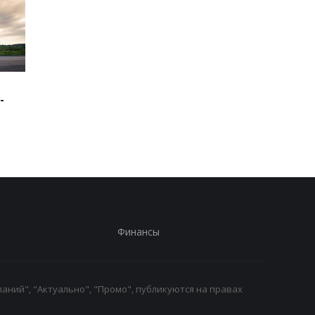
Зеленский: США будут
В Буковине задержа
-
поставлять ракеты для
мужчину, который
Patriot
ранил двух
полицейских
Финансы
аний", "Актуально", "Промо", публикуются на правах