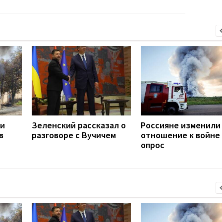
ли
Зеленский рассказал о
Россияне изменили
в
разговоре с Вучичем
отношение к войне 
опрос