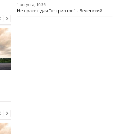
1 августа, 10:36
Нет ракет для "пэтриотов" - Зеленский
Зеленский: США будут
В Буковине задержа
-
поставлять ракеты для
мужчину, который
Patriot
ранил двух
полицейских