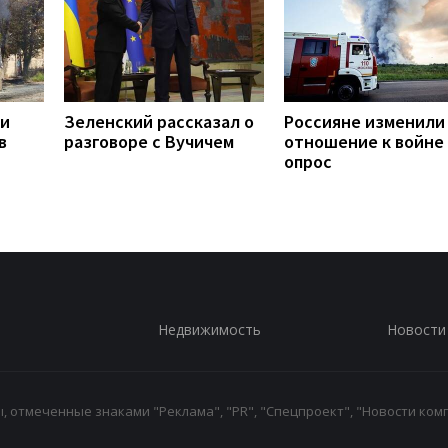
ли
Зеленский рассказал о
Россияне изменили
в
разговоре с Вучичем
отношение к войне 
опрос
Недвижимость
Новости
 отмеченные знаками "Реклама", "PR", "Спецпроект", "Новости комп