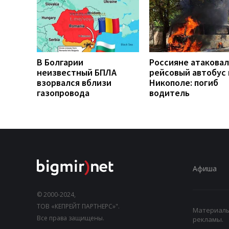
В Болгарии
Россияне атакова
неизвестный БПЛА
рейсовый автобус 
взорвался вблизи
Никополе: погиб
газопровода
водитель
Афиша
© 2000-2024,
ТОВ «КЕПРЕЙТ ПАРТНЕРС»".
Материалы,
Все права защищены.
рекламы.