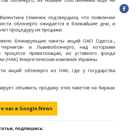
Валентина Семенюк подтвердила, что появление
шести облэнерго ожидается в ближайшие дни, и
чнет процедуру их продажи.
вывело блокирующие пакеты акций ОАО Одесса-,
, Чернигов- и Львивоблэнерго, над которыми
в процессе приватизации, из уставного фонда
и (НАК) Энергетическая компания Украины.
и акций облэнерго из НАК, где у государства
ирует объявить продажу этих пакетов на биржах
е нас в Google.News
татьи, подпишись: