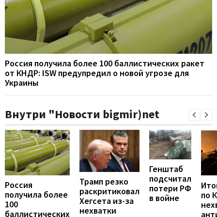
Россия получила более 100 баллистических ракет
от КНДР: ISW предупредил о новой угрозе для
Украины
Внутри "Новости bigmir)net
Генштаб
подсчитал
Трамп резко
Россия
Итог
потери РФ
раскритиковал
получила более
по 
в войне
Хегсета из-за
100
нех
нехватки
баллистических
ант