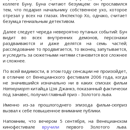
коллеге Буну. Буна считают безумцем: он прославился
тем, что подарил начальнику собственное ухо, которое
отрезал у всех на глазах. Инспектор Хо, однако, считает
безумца гениальным детективом.
Далее следует череда невероятно путаных событий: Бун
видит во всех внутренних демонов, персонажи
раздваиваются и даже делятся на семь частей;
расследование то продвигается, то вконец запутывается,
и уследить за сюжетными нитями становится все сложнее
и сложнее.
По всей видимости, в этом году сенсации не произойдет,
в отличие от Венецианского фестиваля 2006 года, когда
не значившийся изначально ни в каких списках фильм
Натюрморт
китайца Цзя Джанкэ, показанный фактически
под занавес, получил главный приз - Золотого льва.
Именно из-за прошлогоднего эпизода фильм-сюприз
вызвал к себе повышенное внимание публики.
Напомним, что вечером 5 сентября, на Венецианском
кинофестивале
вручили
первого Золотого льва.