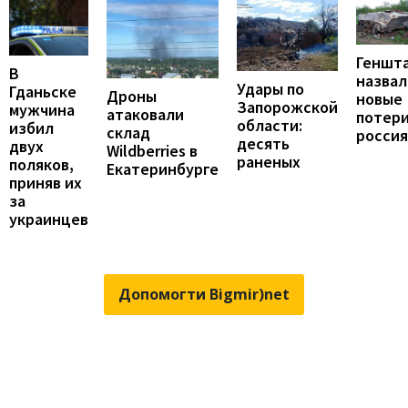
Геншт
В
назвал
Удары по
Гданьске
Дроны
новые
Запорожской
мужчина
атаковали
потер
области:
избил
склад
росси
десять
двух
Wildberries в
раненых
поляков,
Екатеринбурге
приняв их
за
украинцев
Допомогти Bigmir)net