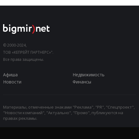
© 2000-2024,
ТОВ «КЕПРЕЙТ ПАРТНЕРС»".
Все права защищены.
Афиша
Недвижимость
Новости
Финансы
Материалы, отмеченные знаками "Реклама", "PR", "Спецпроект",
"Новости компаний", "Актуально", "Промо", публикуются на
правах рекламы.