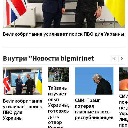
Великобритания усиливает поиск ПВО для Украины
Внутри "Новости bigmir)net
Тайвань
изучает
СМИ
опыт
СМИ: Трамп
Великобритания
поч
Украины,
потерял
усиливает поиск
не 
готовясь
главные плюсы
ПВО для
Укр
дать
республиканцев
Украины
лиц
отпор
про
Китаю -