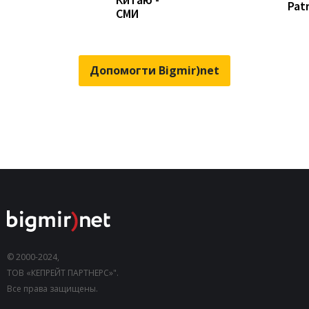
Patr
СМИ
Допомогти Bigmir)net
© 2000-2024,
ТОВ «КЕПРЕЙТ ПАРТНЕРС»".
Все права защищены.