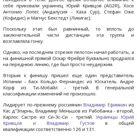
себе приковали украинец Юрий Кривцов (AG2R), Хосе
Антонио Лопес (Андалусия - Каха Сур), Стефан Оже
(Кофидиc) и Магнус Бекстедт (Ликигас).
Поскольку этап был равнинный, то вплоть до
заключительной части дистанции эта группа и
возглавляла гонку.
Однако, на последнем отрезке пелотон начал работать, а
на финишной прямой Оскар Фрейре буквально продрался
на переднюю линию, где был просто неудержим.
Вторым к финишу пришел еще один представитель
Испании - баск Кольдо Фернандес из Юскатель. Андре
Корф из Ти-Мобайл - третий. В генеральной
классификации изменений не произошло.
Лидирует по-прежнему россиянин
Владимир Ефимкин
из
Кас д"Эпарнь, Владимир Меньшов из Рабобанка - второй,
Карлос Састре из Си-Эс-Си - третий.
Украинцы Юрий
Кривцов и Владимир Густов
в общей
квалификации соответственно 126 и 131.