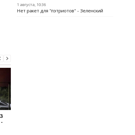
1 августа, 10:36
Нет ракет для "пэтриотов" - Зеленский
ПЗ
Украина хочет бить по
США подозревают РФ
 -
пусковым РФ через
причастности к
Starlink, Маск против -
инциденту с дроном
СМИ
Лейпциге - WSJ