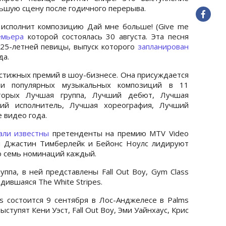
ьшую сцену после годичного перерыва.
 исполнит композицию Дай мне больше! (Give me
емьера
которой состоялась 30 августа. Эта песня
25-летней певицы, выпуск которого
запланирован
да.
естижных премий в шоу-бизнесе. Она присуждается
ии популярных музыкальных композиций в 11
торых Лучшая группа, Лучший дебют, Лучшая
ший исполнитель, Лучшая хореография, Лучший
 видео года.
али известны
претенденты на премию MTV Video
ли Джастин Тимберлейк и Бейонс Ноулс лидируют
о семь номинаций каждый.
ппа, в ней представлены Fall Out Boy, Gym Class
одившаяся The White Stripes.
 состоится 9 сентября в Лос-Анджелесе в Palms
ыступят Кени Уэст, Fall Out Boy, Эми Уайнхаус, Крис