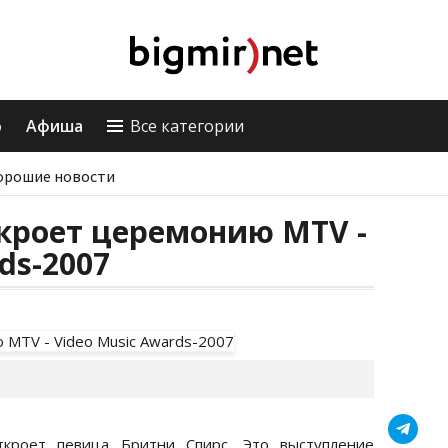
о
Афиша
Все категории
орошие новости
кроет церемонию MTV -
ds-2007
кроет певица Бритни Спирс. Это выступление