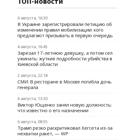
ТОП-новости
6 августа, 16:30
В Украине зарегистрировали петицию об
изменении правил мобилизации: кого
предлагают призывать в первую очередь
4 августа, 16:45
Зарезал 17-летнюю девушку, а потом сел
ужинать: жуткие подробности убийства в
Киевской области
2 августа, 22:18
СМИ: В ресторане в Москве погибла дочь
генерала
6 августа, 13:20
Виктор Ющенко занял новую должность:
что известно о его назначении
6 августа, 08:55
Трамп резко раскритиковал Хегсета из-за
нехватки ракет, — WP