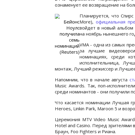
ознаменует ее возвращение на бол
Планируется, что Спирс
Бейонс
More),
официальная пр
Ноулс
войдет в новый альбом 
получила
на ноябрь нынешнего го
семь
VMA - одна из самых пр
номинаций
за лучшие видеоверс
(Reuters)
номинациях, среди ко
исполнительница, Луч
монтаж, Лучший режиссер и Лучшее
Напомним, что в начале августа
ст
Music Awards. Так, поп-исполните
среди номинантов - они получили п
Что касается номинации Лучшая гру
Heroes, Linkin Park, Maroon 5 и возр
Церемония MTV Video Music Awards
Hotel and Casino. Перед зрителями в
Браун, Foo Fighters и Риана.