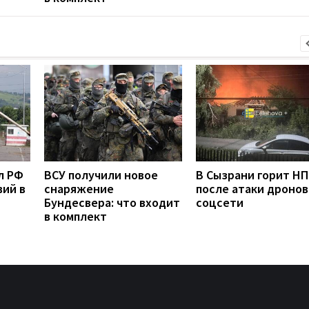
л РФ
ВСУ получили новое
В Сызрани горит Н
вий в
снаряжение
после атаки дронов
Бундесвера: что входит
соцсети
в комплект