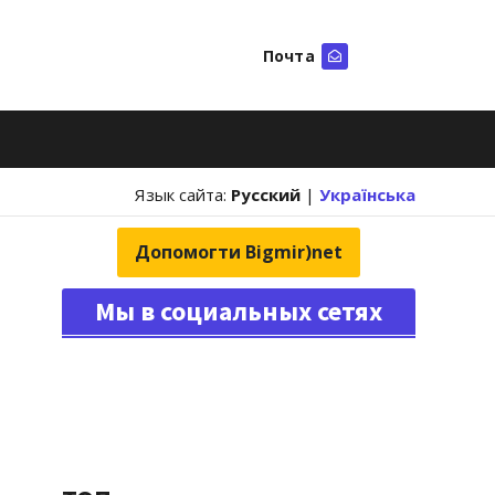
Почта
Искать
Язык сайта:
Русский
|
Українська
Допомогти Bigmir)net
Мы в социальных сетях