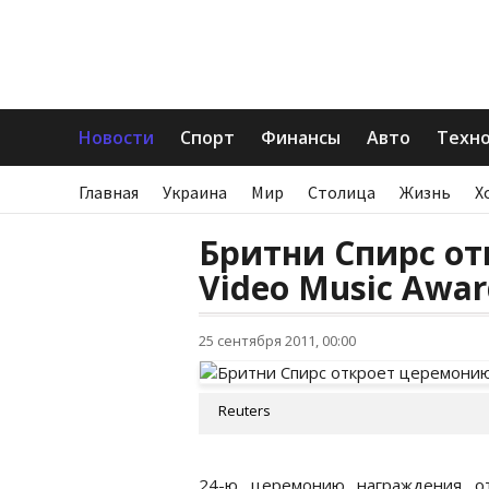
Новости
Спорт
Финансы
Авто
Техн
Главная
Украина
Мир
Столица
Жизнь
Х
Бритни Спирс от
Video Music Awar
25 сентября 2011, 00:00
Reuters
24-ю церемонию награждения от