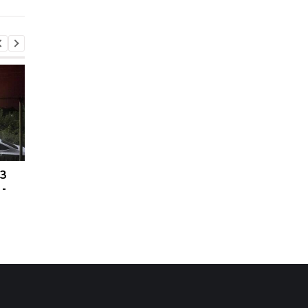
ПЗ
Украина хочет бить по
США подозревают РФ
 -
пусковым РФ через
причастности к
Starlink, Маск против -
инциденту с дроном
СМИ
Лейпциге - WSJ