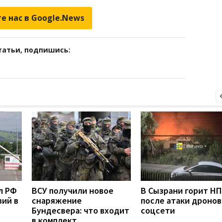
е нас в Google.News
татьи, подпишись:
л РФ
ВСУ получили новое
В Сызрани горит Н
вий в
снаряжение
после атаки дронов
Бундесвера: что входит
соцсети
в комплект