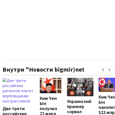
Внутри "Новости bigmir)net
Ким Че
Ким Чен
Украинский
Ын
Ын
пранкер
накопи
Две трети
получил
сорвал
$22 млр
российских
22 млрд