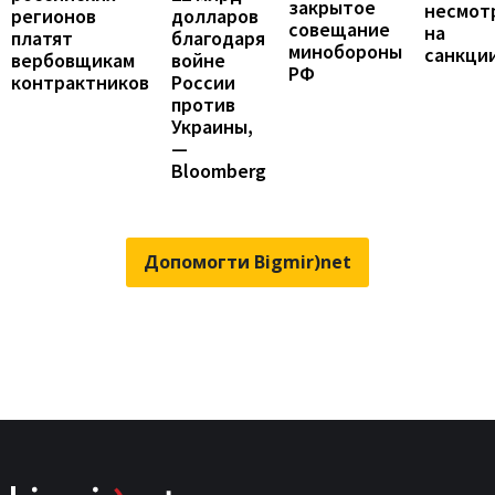
закрытое
несмот
регионов
долларов
совещание
на
платят
благодаря
минобороны
санкци
вербовщикам
войне
РФ
контрактников
России
против
Украины,
—
Bloomberg
Допомогти Bigmir)net