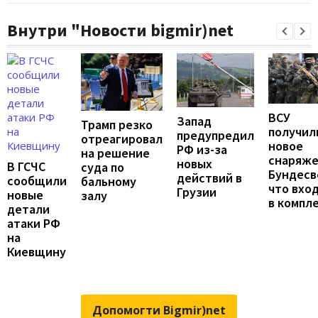
Внутри "Новости bigmir)net
ВСУ
Запад
Трамп резко
получил
предупредил
отреагировал
новое
РФ из-за
на решение
снаряж
новых
В ГСЧС
суда по
Бундесв
действий в
сообщили
бальному
что вхо
Грузии
новые
залу
в компл
детали
атаки РФ
на
Киевщину
Допомогти Bigmir)net