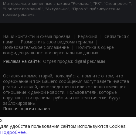
Материалы, отмеченные знаками "Реклама", "PR", "Спецпроект",
"Новости компаний", "Актуально", "Промо", публикуются на
правах рекламы.
Наши контакты и схема проезда
|
Редакция
|
Связаться с
нами
|
Разместить свои видеоматериалы
|
Пользовательское Соглашение
|
Политика в сфере
конфиденциальности и персональных данных
Реклама на сайте:
Отдел продаж digital рекламы
Оставляя комментарий, пожалуйста, помните о том, что
содержание и тон Вашего сообщения могут задеть чувства
реальных людей, непосредственно или косвенно имеющих
отношение к данной новости. Пользователи, которые
нарушают эти правила грубо или систематически, будут
заблокированы.
Полная версия правил
x
Для удобства пользования сайтом используются Cookies.
Подробнее...