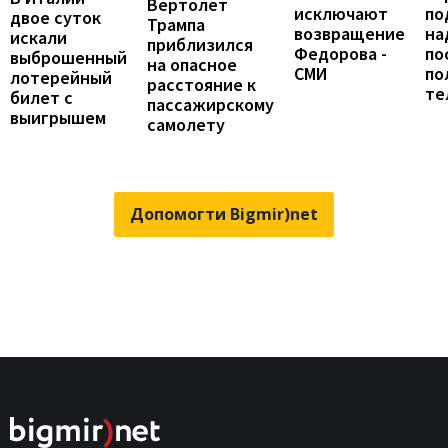
Вертолет
исключают
по
двое суток
Трампа
возвращение
на
искали
приблизился
Федорова -
по
выброшенный
на опасное
СМИ
по
лотерейный
расстояние к
те
билет с
пассажирскому
выигрышем
самолету
Допомогти Bigmir)net