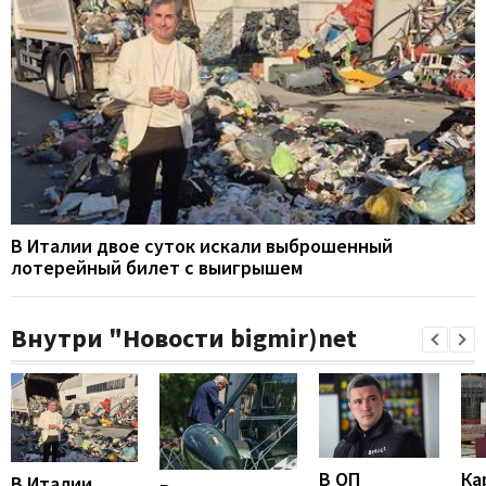
В Италии двое суток искали выброшенный
лотерейный билет с выигрышем
Внутри "Новости bigmir)net
В ОП
Ка
В Италии