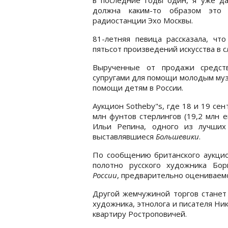
должна каким-то образом это 
радиостанции Эхо Москвы.
81-летняя певица рассказала, ч
пятьсот произведений искусства в сл
Вырученные от продажи средст
супругами для помощи молодым муз
помощи детям в России.
Аукцион Sotheby"s, где 18 и 19 се
млн фунтов стерлингов (19,2 млн 
Ильи Репина, одного из лучших
выставлявшиеся
Большевики
.
По сообщению британского аукцио
полотно русского художника Бо
России
, предварительно оцениваемое
Другой жемчужиной торгов станет
художника, этнолога и писателя Ни
квартиру Ростроповичей.