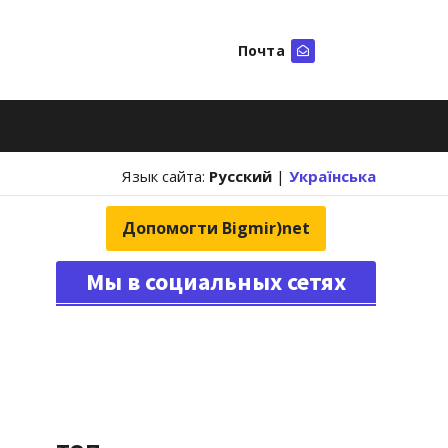
Почта
Искать
Язык сайта:
Русский
|
Українська
Допомогти Bigmir)net
Мы в социальных сетях