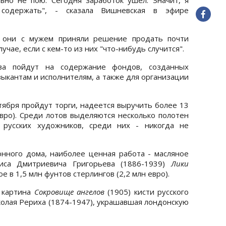
содержать", - сказала Вишневская в эфире
то они с мужем приняли решение продать почти
учае, если с кем-то из них "что-нибудь случится".
ва пойдут на содержание фондов, созданных
ыкантам и исполнителям, а также для организации
нтября пройдут торги, надеется выручить более 13
евро). Среди лотов выделяются несколько полотен
 русских художников, среди них - никогда не
нного дома, наиболее ценная работа - масляное
риса Дмитриевича Григорьева (1886-1939)
Лики
 в 1,5 млн фунтов стерлингов (2,2 млн евро).
 картина
Сокровище ангелов
(1905) кисти русского
колая Рериха (1874-1947), украшавшая лондонскую