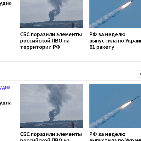
удна
СБС поразили элементы
РФ за неделю
российской ПВО на
выпустила по Украи
территории РФ
61 ракету
удна
СБС поразили элементы
РФ за неделю
российской ПВО на
выпустила по Украи