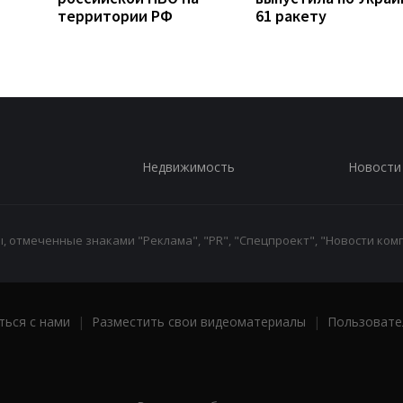
территории РФ
61 ракету
Недвижимость
Новости
 отмеченные знаками "Реклама", "PR", "Спецпроект", "Новости комп
ться с нами
|
Разместить свои видеоматериалы
|
Пользовате