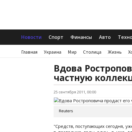
Новости
Спорт
Финансы
Авто
Техн
Главная
Украина
Мир
Столица
Жизнь
Х
Вдова Ростропов
частную коллек
25 сентября 2011, 00:00
Reuters
"Средств, поступающих сегодня, уж
в последние годы один, я уже да