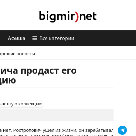
о
Афиша
Все категории
орошие новости
ича продаст его
цию
е нет. Ростропович ушел из жизни, он зарабатывал
вно не пою. Сегодня заработок ушел. Значит, я