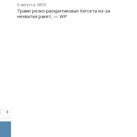
6 августа, 08:55
Трамп резко раскритиковал Хегсета из-за
нехватки ракет, — WP