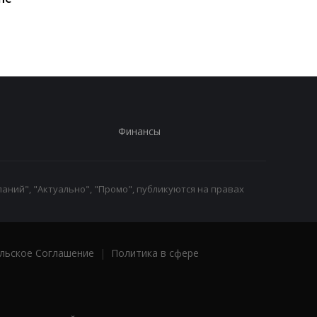
увеличилось до вос
человек
Финансы
аний", "Актуально", "Промо", публикуются на правах
льское Соглашение
|
Политика в сфере