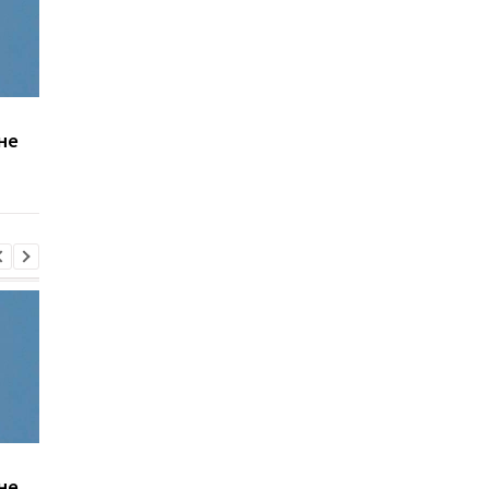
Удар по Харькову: двое
В Одессе количеств
не
погибших, 21 раненый
пострадавших
увеличилось до вос
человек
Удар по Харькову: двое
В Одессе количеств
не
погибших, 21 раненый
пострадавших