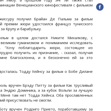
минации Венецианского кинофестиваля с фильмом
жиссуру получил Брайан Де Пальма за фильм
ой премии жюри удостоился француз тунисского
а Крупу и барабульку.
ильм в целом достался Никите Михалкову, с
 великим гуманизмом и пониманием исследовать
. "Хочу поблагодарить жюри, состоящее из
рудно получить их признание, - сказал, получая
 мне благосклонна, и я бесконечно ей за это
досталась Тодду Хейнсу за фильм о Бобе Дилане
оль вручен Брэду Питту за фильм Как трусливый
 Эндрю Доминика, а за кубок Вольпи за лучшую
 Меня там нет Тодда Хейнса. Оба прославленных
ий присуствовать не смогли.
боту вручен Родриго Прието, поработавшему за