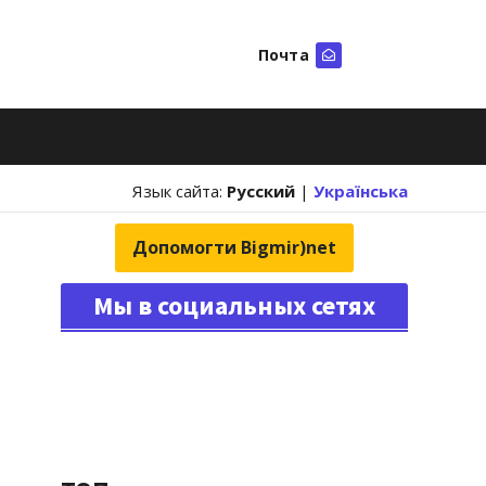
Почта
Искать
Язык сайта:
Русский
|
Українська
Допомогти Bigmir)net
Мы в социальных сетях