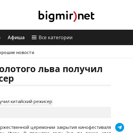
о
Афиша
Все категории
орошие новости
олотого льва получил
сер
торжественной церемонии закрытия кинофестиваля
ан Имоу. В прошлом году Энг ли также стал