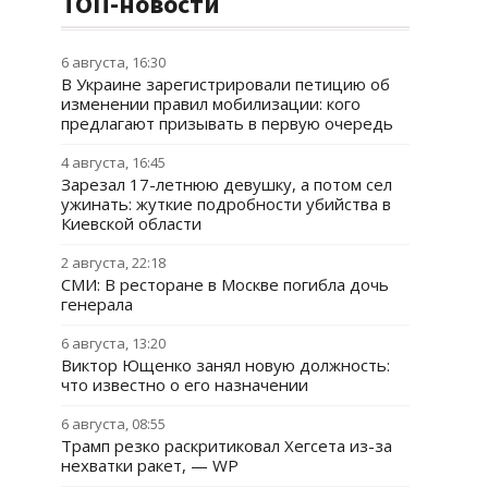
ТОП-новости
6 августа, 16:30
В Украине зарегистрировали петицию об
изменении правил мобилизации: кого
предлагают призывать в первую очередь
4 августа, 16:45
Зарезал 17-летнюю девушку, а потом сел
ужинать: жуткие подробности убийства в
Киевской области
2 августа, 22:18
СМИ: В ресторане в Москве погибла дочь
генерала
6 августа, 13:20
Виктор Ющенко занял новую должность:
что известно о его назначении
6 августа, 08:55
Трамп резко раскритиковал Хегсета из-за
нехватки ракет, — WP