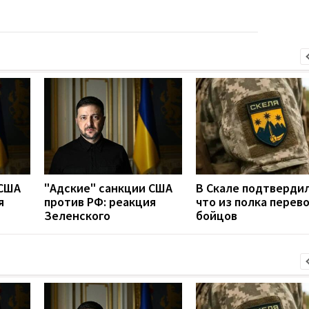
 США
"Адские" санкции США
В Скале подтвердил
я
против РФ: реакция
что из полка перев
Зеленского
бойцов