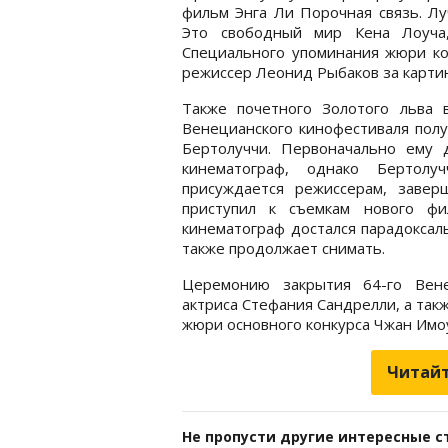
фильм Энга Ли Порочная связь. Л
Это свободный мир Кена Лоуча,
Специального упоминания жюри ко
режиссер Леонид Рыбаков за карти
Также почетного Золотого льва 
Венецианского кинофестиваля пол
Бертолуччи. Первоначально ему 
кинематограф, однако Бертолу
присуждается режиссерам, заве
приступил к съемкам нового фи
кинематограф достался парадоксал
также продолжает снимать.
Церемонию закрытия 64-го Вене
актриса Стефания Сандрелли, а та
жюри основного конкурса Чжан Имо
Читайт
Не пропусти другие интересные с