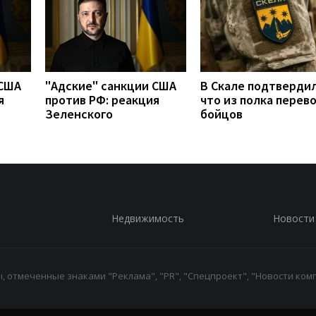
 США
"Адские" санкции США
В Скале подтвердил
я
против РФ: реакция
что из полка перев
Зеленского
бойцов
Недвижимость
Новости
 отмеченные знаками "Реклама", "PR", "Спецпроект", "Новости комп