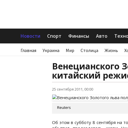
Новости
Спорт
Финансы
Авто
Техн
Главная
Украина
Мир
Столица
Жизнь
Х
Венецианского З
китайский режи
25 сентября 2011, 00:00
Reuters
Об этом в субботу 8 сентября на 
объявил председатель жюри Чж