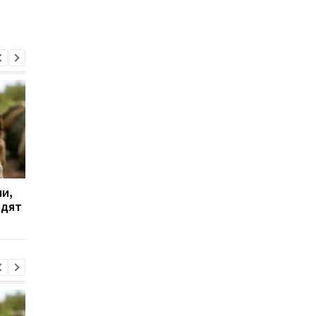
и,
Дрон поразил больницу
Бывшему главе МИД
одят
в Херсоне: пострадали
Венгрии Сийярто
медработницы
грозит тюрьма