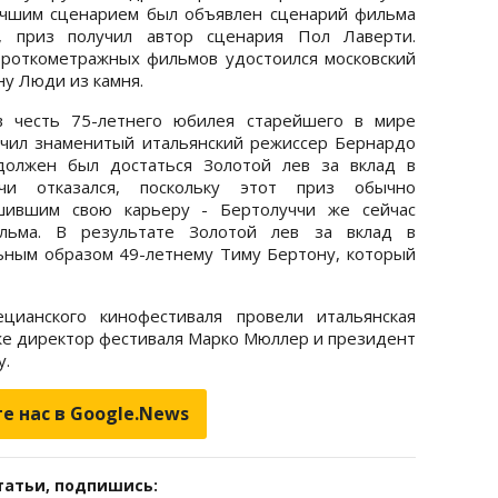
учшим сценарием был объявлен сценарий фильма
 приз получил автор сценария Пол Лаверти.
роткометражных фильмов удостоился московский
ну Люди из камня.
в честь 75-летнего юбилея старейшего в мире
учил знаменитый итальянский режиссер Бернардо
должен был достаться Золотой лев за вклад в
ччи отказался, поскольку этот приз обычно
ршившим свою карьеру - Бертолуччи же сейчас
льма. В результате Золотой лев за вклад в
ьным образом 49-летнему Тиму Бертону, который
цианского кинофестиваля провели итальянская
кже директор фестиваля Марко Мюллер и президент
у.
е нас в Google.News
татьи, подпишись: