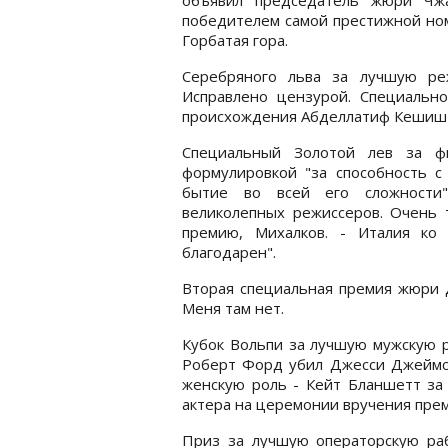
победителем самой престижной но
Горбатая гора.
Серебряного льва за лучшую ре
Исправлено цензурой. Специальн
происхождения Абделлатиф Кешиш з
Специальный Золотой лев за ф
формулировкой "за способность с
бытие во всей его сложности"
великолепных режиссеров. Очень т
премию, Михалков. - Италия ко
благодарен".
Вторая специальная премия жюри 
Меня там нет.
Кубок Вольпи за лучшую мужскую р
Роберт Форд убил Джесси Джеймса
женскую роль - Кейт Бланшетт за
актера на церемонии вручения прем
Приз за лучшую операторскую ра