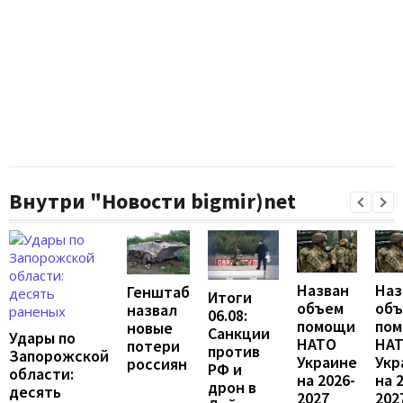
Внутри "Новости bigmir)net
Назван
Наз
Генштаб
Итоги
объем
об
назвал
06.08:
помощи
по
новые
Санкции
Удары по
НАТО
НА
потери
против
Запорожской
Украине
Укр
россиян
РФ и
области:
на 2026-
на 
дрон в
десять
2027
202