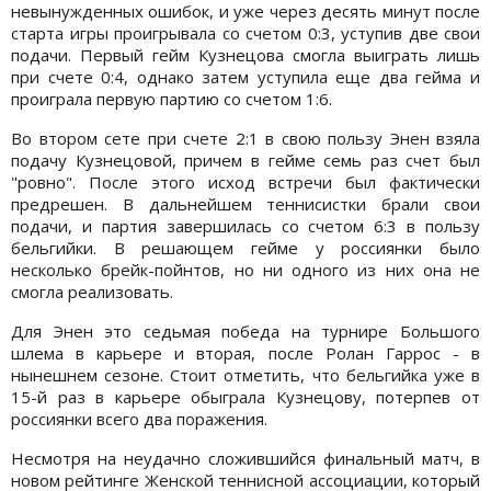
невынужденных ошибок, и уже через десять минут после
старта игры проигрывала со счетом 0:3, уступив две свои
подачи. Первый гейм Кузнецова смогла выиграть лишь
при счете 0:4, однако затем уступила еще два гейма и
проиграла первую партию со счетом 1:6.
Во втором сете при счете 2:1 в свою пользу Энен взяла
подачу Кузнецовой, причем в гейме семь раз счет был
"ровно". После этого исход встречи был фактически
предрешен. В дальнейшем теннисистки брали свои
подачи, и партия завершилась со счетом 6:3 в пользу
бельгийки. В решающем гейме у россиянки было
несколько брейк-пойнтов, но ни одного из них она не
смогла реализовать.
Для Энен это седьмая победа на турнире Большого
шлема в карьере и вторая, после Ролан Гаррос - в
нынешнем сезоне. Стоит отметить, что бельгийка уже в
15-й раз в карьере обыграла Кузнецову, потерпев от
россиянки всего два поражения.
Несмотря на неудачно сложившийся финальный матч, в
новом рейтинге Женской теннисной ассоциации, который