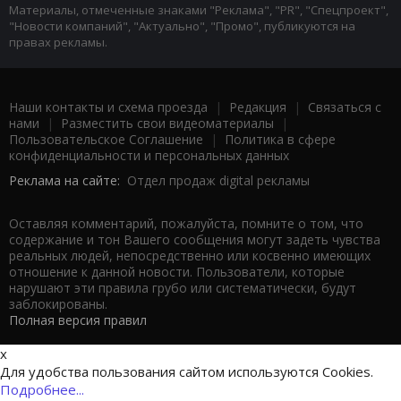
Материалы, отмеченные знаками "Реклама", "PR", "Спецпроект",
"Новости компаний", "Актуально", "Промо", публикуются на
правах рекламы.
Наши контакты и схема проезда
|
Редакция
|
Связаться с
нами
|
Разместить свои видеоматериалы
|
Пользовательское Соглашение
|
Политика в сфере
конфиденциальности и персональных данных
Реклама на сайте:
Отдел продаж digital рекламы
Оставляя комментарий, пожалуйста, помните о том, что
содержание и тон Вашего сообщения могут задеть чувства
реальных людей, непосредственно или косвенно имеющих
отношение к данной новости. Пользователи, которые
нарушают эти правила грубо или систематически, будут
заблокированы.
Полная версия правил
x
Для удобства пользования сайтом используются Cookies.
Подробнее...