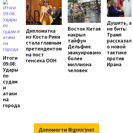
Душить, а
не бить:
Восток Китая
Дипломатка
Трамп
накрыл
из Коста-Рики
рассказал
тайфун
стала главным
о новой
Дельфин:
претендентом
тактике
эвакуировано
на пост
Итоги
против
более
генсека ООН
09.08:
Ирана
миллиона
Удары
человек
по
судам
и
атаки
на
города
Допомогти Bigmir)net