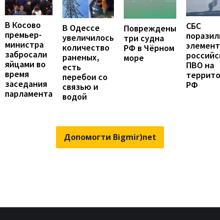
В Косово
СБС
В Одессе
Повреждены
премьер-
поразил
увеличилось
три судна
министра
элемен
количество
РФ в Чёрном
забросали
российс
раненых,
море
яйцами во
ПВО на
есть
время
террит
перебои со
заседания
РФ
связью и
парламента
водой
Допомогти Bigmir)net