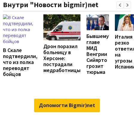
Внутри "Новости bigmir)net
Бывшему
Италия
главе
резко
Дрон поразил
МИД
ответи
В Скале
больницу в
Венгрии
на
подтвердили,
Херсоне:
Сийярто
угрозы
что из полка
пострадали
грозит
Испани
переводят
медработницы
тюрьма
бойцов
Допомогти Bigmir)net