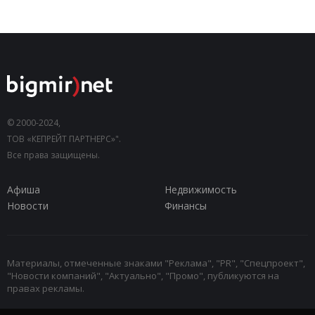
© 2000-2024,
ТОВ «КЕПРЕЙТ ПАРТНЕРС»".
Все права защищены.
Афиша
Недвижимость
Новости
Финансы
Материалы, отмеченные знаками "Реклама", "PR", "Спецпроект",
"Новости компаний", "Актуально", "Промо", публикуются на
правах рекламы.