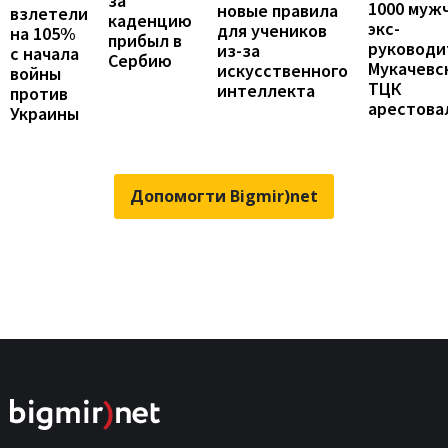
за
1000 муж
новые правила
взлетели
каденцию
экс-
для учеников
на 105%
прибыл в
руководи
из-за
с начала
Сербию
Мукачевс
искусственного
войны
ТЦК
интеллекта
против
арестова
Украины
Допомогти Bigmir)net