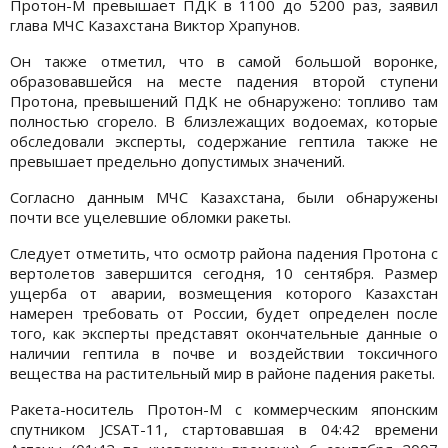
Протон-М превышает ПДК в 1100 до 5200 раз, заявил
глава МЧС Казахстана Виктор Храпунов.
Он также отметил, что в самой большой воронке,
образовавшейся на месте падения второй ступени
Протона, превышений ПДК не обнаружено: топливо там
полностью сгорело. В близлежащих водоемах, которые
обследовали эксперты, содержание гептила также не
превышает предельно допустимых значений.
Согласно данным МЧС Казахстана, были обнаружены
почти все уцелевшие обломки ракеты.
Следует отметить, что осмотр района падения Протона с
вертолетов завершится сегодня, 10 сентября. Размер
ущерба от аварии, возмещения которого Казахстан
намерен требовать от России, будет определен после
того, как эксперты представят окончательные данные о
наличии гептила в почве и воздействии токсичного
вещества на растительный мир в районе падения ракеты.
Ракета-носитель Протон-М с коммерческим японским
спутником JCSAT-11, стартовавшая в 04:42 времени