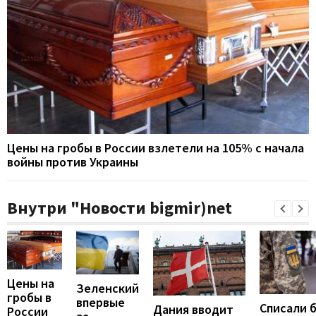
Цены на гробы в России взлетели на 105% с начала
войны против Украины
Внутри "Новости bigmir)net
Цены на
Зеленский
гробы в
впервые
Списали 
Дания вводит
России