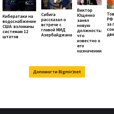
Виктор
То
Сибига
Ющенко
Кибератаки на
РФ
рассказал о
занял
водоснабжение
за 
встрече с
новую
США: взломаны
сок
главой МИД
должность:
системам 12
две
Азербайджана
что
штатов
известно о
его
назначении
Допомогти Bigmir)net