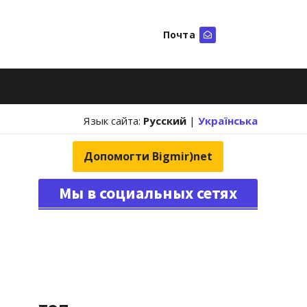
Почта
Искать
Язык сайта:
Русский
|
Українська
Допомогти Bigmir)net
Мы в социальных сетях