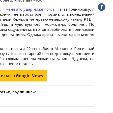
ля меня это удар ниже пояса.
Начав тренировку, я
кончил ее в госпитале, - признался в понедельник
талий Кличко в интервью немецкому каналу RTL. -
ейчас я чувствую себя нормально, боли нет. По
воим ощущениям, я готов возобновить тренировки
о дня на день. Однако врачи посоветовали мне не
л состояться 22 сентября в Мюнхене. Решивший
паузы Кличко-старший вел подготовку в Австрии и
По словам тренера украинца Фрица Здунека, на
оло шести недель.
е нас в Google.News
татьи, подпишись: