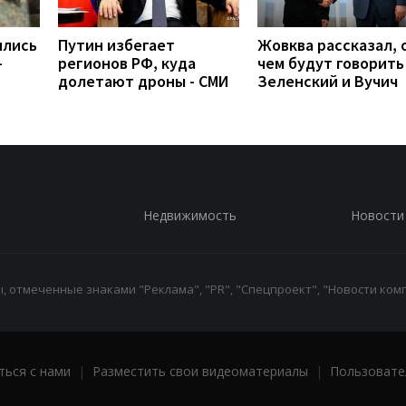
ились
Путин избегает
Жовква рассказал, 
-
регионов РФ, куда
чем будут говорить
долетают дроны - СМИ
Зеленский и Вучич
Недвижимость
Новости
 отмеченные знаками "Реклама", "PR", "Спецпроект", "Новости комп
ться с нами
|
Разместить свои видеоматериалы
|
Пользовате