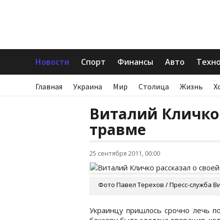
Новости
Спорт
Финансы
Авто
Техн
Главная
Украина
Мир
Столица
Жизнь
Х
Виталий Кличко 
травме
25 сентября 2011, 00:00
Фото Павел Терехов / Пресс-служба В
Украинцу пришлось срочно лечь по
боксеру была сделана операция, кот