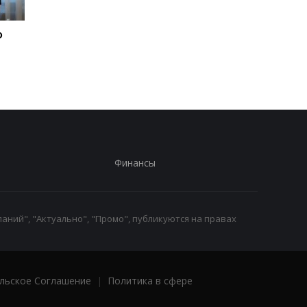
о
"Адские" санкции США
"Адские" санкции С
против РФ: реакция
против РФ: реакция
Зеленского
Зеленского
Финансы
аний", "Актуально", "Промо", публикуются на правах
льское Соглашение
|
Политика в сфере