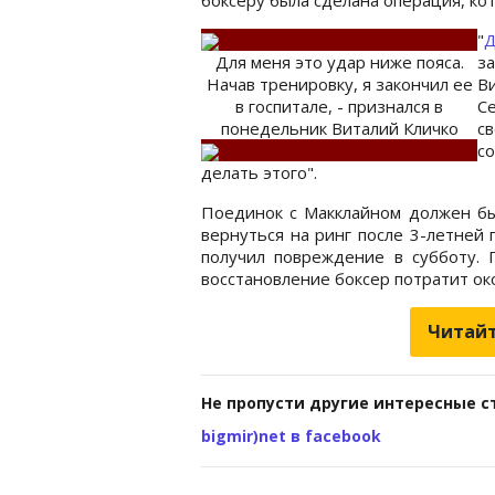
"
Д
Для меня это удар ниже пояса.
за
Начав тренировку, я закончил ее
Ви
в госпитале, - признался в
С
понедельник Виталий Кличко
с
с
делать этого".
Поединок с Макклайном должен бы
вернуться на ринг после 3-летней 
получил повреждение в субботу. 
восстановление боксер потратит ок
Читайт
Не пропусти другие интересные с
bigmir)net в facebook