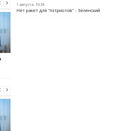
1 августа, 10:36
Нет ракет для "пэтриотов" - Зеленский
о
"Адские" санкции США
"Адские" санкции С
против РФ: реакция
против РФ: реакция
Зеленского
Зеленского