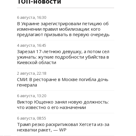
ТОП-новости
6 августа, 16:30
В Украине зарегистрировали петицию об
изменении правил мобилизации: кого
предлагают призывать в первую очередь
4 августа, 16:45
Зарезал 17-летнюю девушку, а потом сел
ужинать: жуткие подробности убийства в
Киевской области
2 августа, 22:18
СМИ: В ресторане в Москве погибла дочь
генерала
6 августа, 13:20
Виктор Ющенко занял новую должность:
что известно о его назначении
6 августа, 08:55
Трамп резко раскритиковал Хегсета из-за
нехватки ракет, — WP