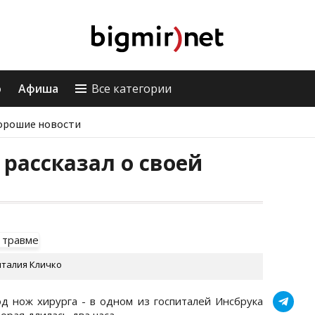
о
Афиша
Все категории
орошие новости
рассказал о своей
италия Кличко
д нож хирурга - в одном из госпиталей Инсбрука
орая длилась два часа.