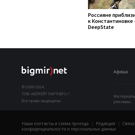
Россияне приблиз
к Константиновке 
DeepState
Афиша
© 2000-2024,
ТОВ «КЕПРЕЙТ ПАРТНЕРС»".
Материалы,
Все права защищены.
рекламы.
Наши контакты и схема проезда
|
Редакция
|
Связа
конфиденциальности и персональных данных