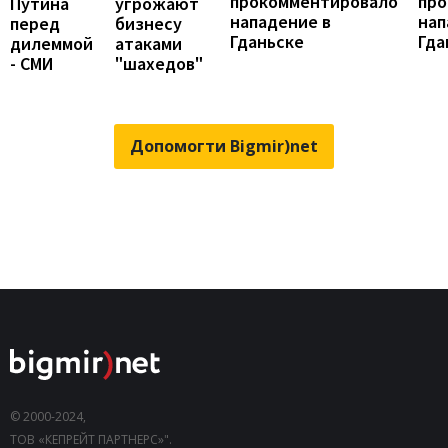
прокомментировало
про
Путина
угрожают
нападение в
нап
перед
бизнесу
Гданьске
Гда
дилеммой
атаками
- СМИ
"шахедов"
Допомогти Bigmir)net
© 2000-2024,
ТОВ «КЕПРЕЙТ ПАРТНЕРС»".