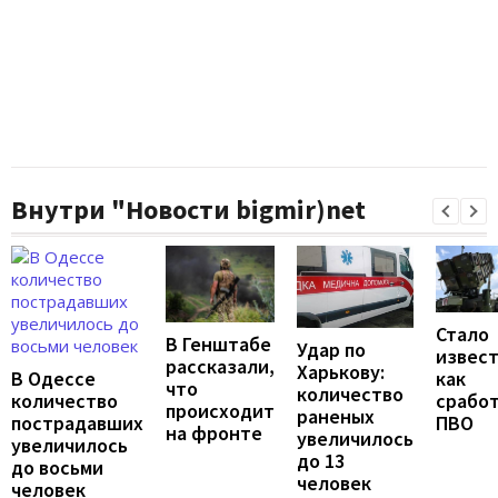
Внутри "Новости bigmir)net
Стало
В Генштабе
Удар по
извест
рассказали,
Харькову:
В Одессе
как
что
количество
количество
срабо
происходит
раненых
пострадавших
ПВО
на фронте
увеличилось
увеличилось
до 13
до восьми
человек
человек