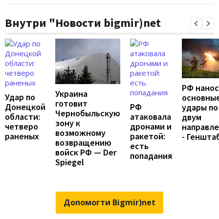
Внутри "Новости bigmir)net
РФ нано
Украина
Удар по
основны
готовит
Донецкой
РФ
удары по
Чернобыльскую
области:
атаковала
двум
зону к
четверо
дронами и
направл
возможному
раненых
ракетой:
- Геншта
возвращению
есть
войск РФ — Der
попадания
Spiegel
Допомогти Bigmir)net