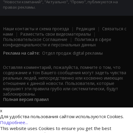
"Новости компаний", "Актуально", "Промо", публикуются на
правах рекламы.
Наши контакты и схема проезда
|
Редакция
|
Связаться с
нами
|
Разместить свои видеоматериалы
|
Пользовательское Соглашение
|
Политика в сфере
конфиденциальности и персональных данных
Реклама на сайте:
Отдел продаж digital рекламы
Оставляя комментарий, пожалуйста, помните о том, что
содержание и тон Вашего сообщения могут задеть чувства
реальных людей, непосредственно или косвенно имеющих
отношение к данной новости. Пользователи, которые
нарушают эти правила грубо или систематически, будут
заблокированы.
Полная версия правил
x
Для удобства пользования сайтом используются Cookies.
Подробнее...
This website uses Cookies to ensure you get the best