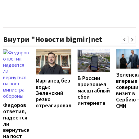
Внутри "Новости bigmir)net
Зеленск
В России
Марганец без
впервые
произошел
воды:
соверши
масштабный
Зеленский
визит в
сбой
резко
Сербию -
интернета
Федоров
отреагировал
СМИ
ответил,
надеется
ли
вернуться
на пост