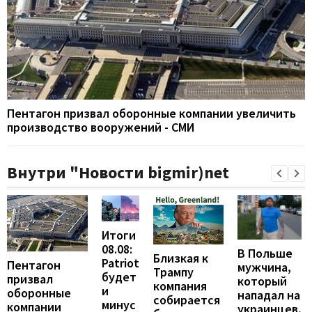
Пентагон призвал оборонные компании увеличить
производство вооружений - СМИ
Внутри "Новости bigmir)net
Итоги
08.08:
В Польше
Близкая к
Patriot
Пентагон
мужчина,
Трампу
будет
призвал
который
компания
и
оборонные
нападал на
собирается
минус
компании
украинцев,