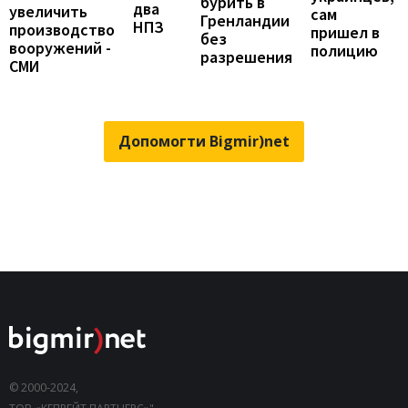
бурить в
два
увеличить
сам
Гренландии
НПЗ
производство
пришел в
без
вооружений -
полицию
разрешения
СМИ
Допомогти Bigmir)net
© 2000-2024,