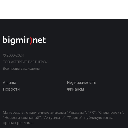
© 2000-2024,
ТОВ «КЕПРЕЙТ ПАРТНЕРС»".
Все права защищены.
Афиша
Недвижимость
Новости
Финансы
Материалы, отмеченные знаками "Реклама", "PR", "Спецпроект",
"Новости компаний", "Актуально", "Промо", публикуются на
правах рекламы.