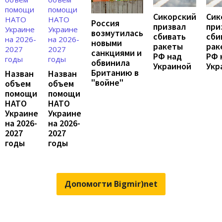
Сикорский
Сик
Россия
призвал
при
возмутилась
сбивать
сби
новыми
ракеты
рак
санкциями и
РФ над
РФ 
обвинила
Украиной
Укр
Британию в
Назван
Назван
"войне"
объем
объем
помощи
помощи
НАТО
НАТО
Украине
Украине
на 2026-
на 2026-
2027
2027
годы
годы
Допомогти Bigmir)net