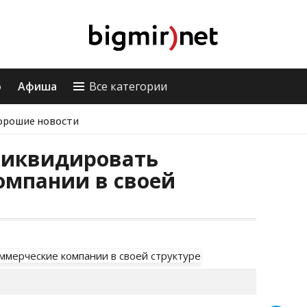
о
Афиша
Все категории
орошие новости
ликвидировать
омпании в своей