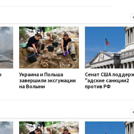
о
Украина и Польша
Сенат США поддер
завершили эксгумации
"адские санкции2
о
на Волыни
против РФ