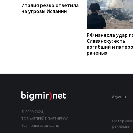
Италия резко ответила
на угрозы Испании
РФ нанесла удар п
Славянску: есть
погибший и пятер
раненых
Афиша
© 2000-2024,
ТОВ «КЕПРЕЙТ ПАРТНЕРС»".
Материалы,
Все права защищены.
рекламы.