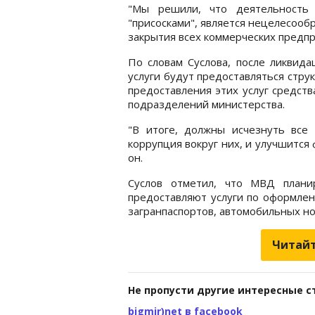
"Мы решили, что деятельность 
"присосками", является нецелесооб
закрытия всех коммерческих предпри
По словам Суслова, после ликвида
услуги будут предоставляться стр
предоставления этих услуг средст
подразделений министерства.
"В итоге, должны исчезнуть все
коррупция вокруг них, и улучшится 
он.
Суслов отметил, что МВД плани
предоставляют услуги по оформлен
загранпаспортов, автомобильных но
Читайт
Не пропусти другие интересные с
bigmir)net в facebook