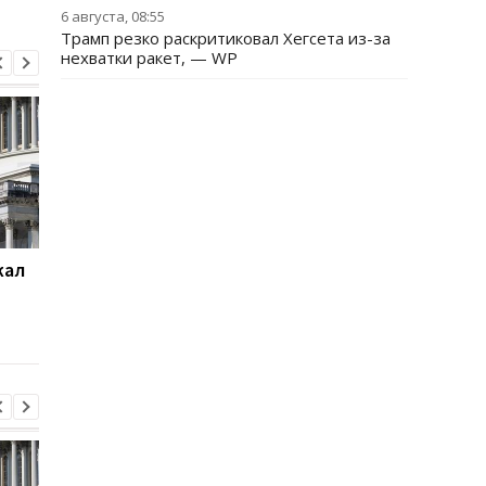
6 августа, 08:55
Трамп резко раскритиковал Хегсета из-за
нехватки ракет, — WP
жал
Суд США приостановил
База ФСБ и шесть
строительство
судов: СБС поразили
бального зала Трампа
цели РФ