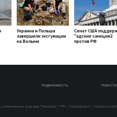
о
Украина и Польша
Сенат США поддер
завершили эксгумации
"адские санкции2
о
на Волыни
против РФ
Недвижимость
Новости
 отмеченные знаками "Реклама", "PR", "Спецпроект", "Новости комп