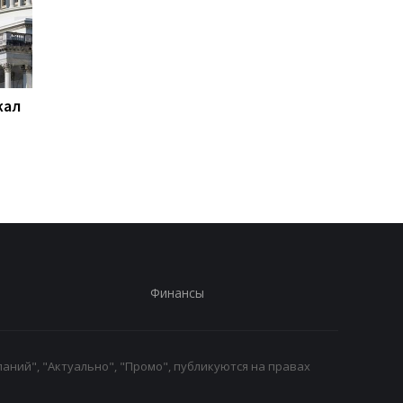
жал
Суд США приостановил
База ФСБ и шесть
строительство
судов: СБС поразили
бального зала Трампа
цели РФ
Финансы
аний", "Актуально", "Промо", публикуются на правах