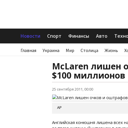
Новости
Спорт
Финансы
Авто
Техн
Главная
Украина
Мир
Столица
Жизнь
Х
McLaren лишен 
$100 миллионов
25 сентября 2011, 00:00
АР
Английская конюшня лишена всех н
за промышленный шпионаж в отношен