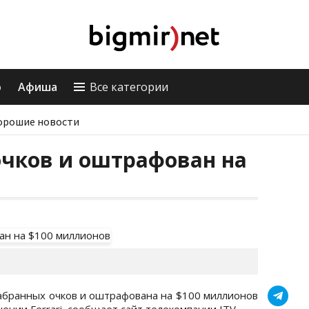
о
Афиша
Все категории
орошие новости
очков и оштрафован на
абранных очков и оштрафована на $100 миллионов
ии Ferrari, сообщает сайт телекомпании ITV.