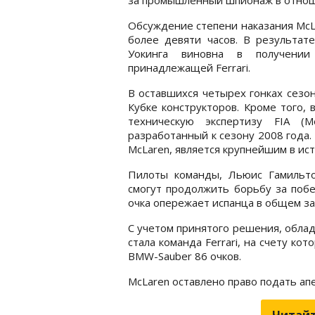
Обсуждение степени наказания McL
более девяти часов. В результат
Уокинга виновна в получении
принадлежащей Ferrari.
В оставшихся четырех гонках сезо
Кубке конструкторов. Кроме того,
техническую экспертизу FIA (М
разработанный к сезону 2008 года.
McLaren, является крупнейшим в ист
Пилоты команды, Льюис Гамильто
смогут продолжить борьбу за побе
очка опережает испанца в общем зач
С учетом принятого решения, облад
стала команда Ferrari, на счету ко
BMW-Sauber 86 очков.
McLaren оставлено право подать а
Читайт