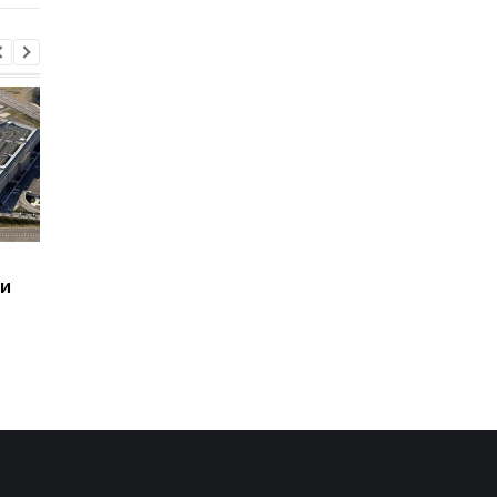
Итоги 08.08: Patriot
Близкая к Трампу
ии
будет и минус два НПЗ
компания собираетс
бурить в Гренланди
без разрешения