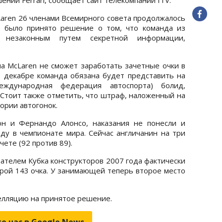
aren 26 членами Всемирного совета продолжалось
е было принято решение о том, что команда из
 незаконным путем секретной информации,
на McLaren не сможет заработать зачетные очки в
 в декабре команда обязана будет представить на
еждународная федерация автоспорта) болид,
 Стоит также отметить, что штраф, наложенный на
ории автогонок.
н и Фернандо Алонсо, наказания не понесли и
ду в чемпионате мира. Сейчас англичанин на три
ете (92 против 89).
ателем Кубка конструкторов 2007 года фактически
торой 143 очка. У занимающей теперь второе место
пелляцию на принятое решение.
е нас в Google.News