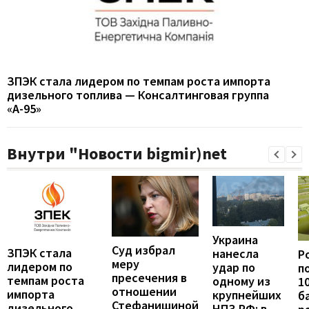
ЗПЭК стала лидером по темпам роста импорта
дизельного топлива — Консалтинговая группа
«А-95»
Внутри "Новости bigmir)net
Украина
Суд избрал
ЗПЭК стала
нанесла
Р
меру
лидером по
удар по
п
пресечения в
темпам роста
одному из
1
отношении
импорта
крупнейших
б
Стефанишиной
дизельного
НПЗ РФ: в