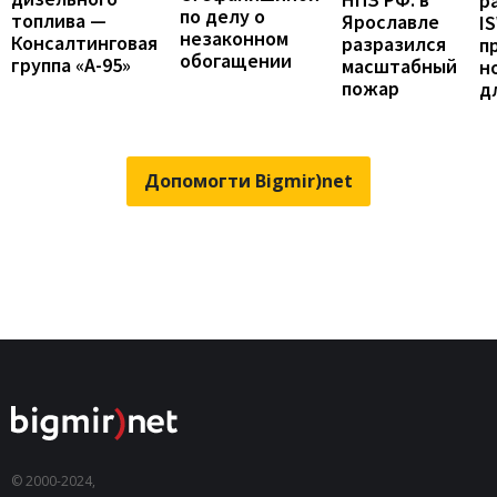
р
по делу о
топлива —
Ярославле
I
незаконном
Консалтинговая
разразился
п
обогащении
группа «А-95»
масштабный
н
пожар
д
Допомогти Bigmir)net
© 2000-2024,