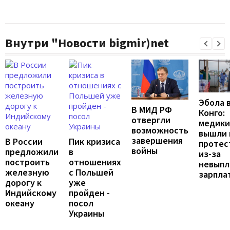
Внутри "Новости bigmir)net
Эбола 
В МИД РФ
Конго:
отвергли
медики
возможность
вышли 
завершения
В России
Пик кризиса
протес
войны
предложили
в
из-за
построить
отношениях
невыпл
железную
с Польшей
зарпла
дорогу к
уже
Индийскому
пройден -
океану
посол
Украины