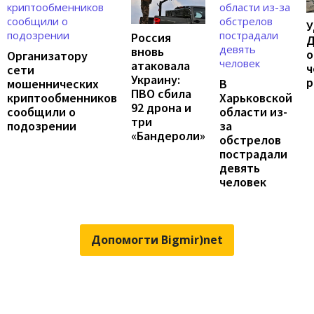
У
Россия
Д
вновь
о
Организатору
атаковала
ч
сети
Украину:
р
мошеннических
В
ПВО сбила
криптообменников
Харьковской
92 дрона и
сообщили о
области из-
три
подозрении
за
«Бандероли»
обстрелов
пострадали
девять
человек
Допомогти Bigmir)net