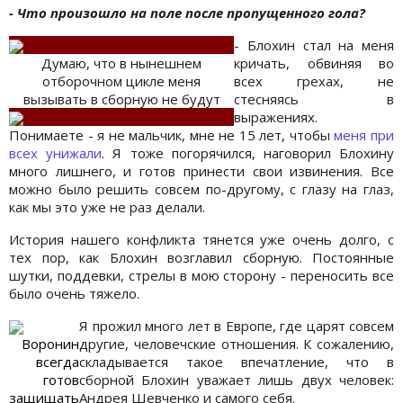
- Что произошло на поле после пропущенного гола?
- Блохин стал на меня
Думаю, что в нынешнем
кричать, обвиняя во
отборочном цикле меня
всех грехах, не
вызывать в сборную не будут
стесняясь в
выражениях.
Понимаете - я не мальчик, мне не 15 лет, чтобы
меня при
всех унижали
. Я тоже погорячился, наговорил Блохину
много лишнего, и готов принести свои извинения. Все
можно было решить совсем по-другому, с глазу на глаз,
как мы это уже не раз делали.
История нашего конфликта тянется уже очень долго, с
тех пор, как Блохин возглавил сборную. Постоянные
шутки, поддевки, стрелы в мою сторону - переносить все
было очень тяжело.
Я прожил много лет в Европе, где царят совсем
Воронин
другие, человечские отношения. К сожалению,
всегда
складывается такое впечатление, что в
готов
сборной Блохин уважает лишь двух человек:
защищать
Андрея Шевченко и самого себя.