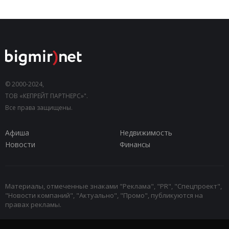
© 2000-2024,
ТОВ «КЕПРЕЙТ ПАРТНЕРС»".
Все права защищены.
Афиша
Недвижимость
Новости
Финансы
Материалы, отмеченные знаками "Реклама", "PR", "Спецпроект",
"Новости компаний", "Актуально", "Промо", публикуются на
правах рекламы.