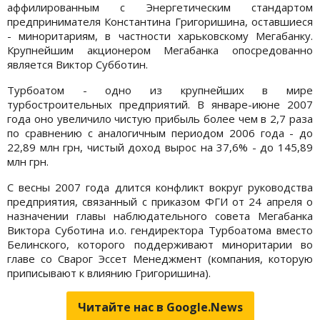
аффилированным с Энергетическим стандартом
предпринимателя Константина Григоришина, оставшиеся
- миноритариям, в частности харьковскому Мегабанку.
Крупнейшим акционером Мегабанка опосредованно
является Виктор Субботин.
Турбоатом - одно из крупнейших в мире
турбостроительных предприятий. В январе-июне 2007
года оно увеличило чистую прибыль более чем в 2,7 раза
по сравнению с аналогичным периодом 2006 года - до
22,89 млн грн, чистый доход вырос на 37,6% - до 145,89
млн грн.
С весны 2007 года длится конфликт вокруг руководства
предприятия, связанный с приказом ФГИ от 24 апреля о
назначении главы наблюдательного совета Мегабанка
Виктора Суботина и.о. гендиректора Турбоатома вместо
Белинского, которого поддерживают миноритарии во
главе со Сварог Эссет Менеджмент (компания, которую
приписывают к влиянию Григоришина).
Читайте нас в Google.News