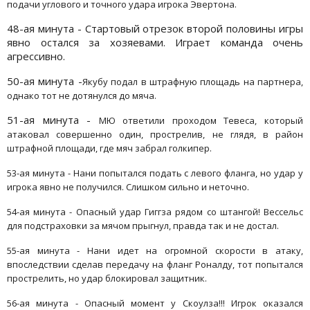
подачи углового и точного удара игрока Эвертона.
48-ая минута - Стартовый отрезок второй половины игры
явно остался за хозяевами. Играет команда очень
агрессивно.
50-ая минута -
Якубу подал в штрафную площадь на партнера,
однако тот не дотянулся до мяча.
51-ая минута -
МЮ ответили проходом Тевеса, который
атаковал совершенно один, прострелив, не глядя, в район
штрафной площади, где мяч забрал голкипер.
53-ая минута - Нани попытался подать с левого фланга, но удар у
игрока явно не получился. Слишком сильно и неточно.
54-ая минута - Опасный удар Гиггза рядом со штангой! Вессельс
для подстраховки за мячом прыгнул, правда так и не достал.
55-ая минута - Нани идет на огромной скорости в атаку,
впоследствии сделав передачу на фланг Роналду, тот попытался
прострелить, но удар блокировал защитник.
56-ая минута - Опасный момент у Скоулза!!! Игрок оказался