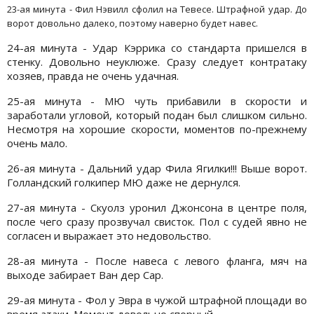
23-ая минута - Фил Нэвилл сфолил на Тевесе. Штрафной удар. До
ворот довольно далеко, поэтому наверно будет навес.
24-ая минута - Удар Кэррика со стандарта пришелся в
стенку. Довольно неуклюже. Сразу следует контратаку
хозяев, правда не очень удачная.
25-ая минута - МЮ чуть прибавили в скорости и
заработали угловой, который подан был слишком сильно.
Несмотря на хорошие скорости, моментов по-прежнему
очень мало.
26-ая минута - Дальний удар Фила Ягилки!!! Выше ворот.
Голландский голкипер МЮ даже не дернулся.
27-ая минута - Скуолз уронил Джонсона в центре поля,
после чего сразу прозвучал свисток. Пол с судей явно не
согласен и выражает это недовольство.
28-ая минута - После навеса с левого фланга, мяч на
выходе забирает Ван дер Сар.
29-ая минута - Фол у Эвра в чужой штрафной площади во