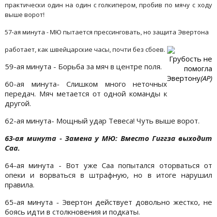
практически один на один с голкипером, пробив по мячу с ходу
выше ворот!
57-ая минута - МЮ пытается прессинговать, но защита Эвертона
работает, как швейцарские часы, почти без сбоев.
Грубость не
59-ая минута - Борьба за мяч в центре поля.
помогла
Эвертону
(АР)
60-ая минута- Слишком много неточных
передач. Мяч метается от одной команды к
другой.
62-ая минута- Мощный удар Тевеса! Чуть выше ворот.
63-ая минута - Замена у МЮ: Вместо Гиггза выходит
Саа.
64-ая минута - Вот уже Саа попытался оторваться от
опеки и ворваться в штрафную, но в итоге нарушил
правила.
65-ая минута - Эвертон действует довольно жестко, не
боясь идти в столкновения и подкаты.