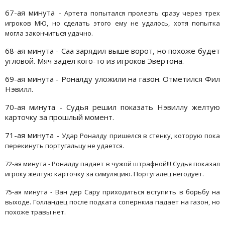
67-ая минута -
Артета попытался пролезть сразу через трех
игроков МЮ, но сделать этого ему не удалось, хотя попытка
могла закончиться удачно.
68-ая минута - Саа зарядил выше ворот, но похоже будет
угловой. Мяч задел кого-то из игроков Эвертона.
69-ая минута - Роналду уложили на газон. Отметился Фил
Нэвилл.
70-ая минута - Судья решил показать Нэвиллу желтую
карточку за прошлый момент.
71-ая минута -
Удар Роналду пришелся в стенку, которую пока
перекинуть португальцу не удается.
72-ая минута - Роналду падает в чужой штрафной!!! Судья показал
игроку желтую карточку за симуляцию. Португалец негодует.
75-ая минута - Ван дер Сару приходиться вступить в борьбу на
выходе. Голландец после подката сопернкиа падает на газон, но
похоже травы нет.