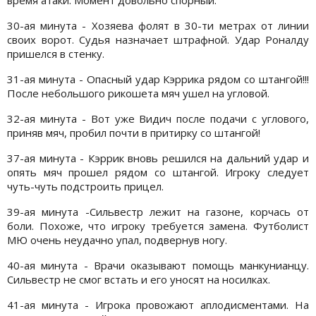
время атаки. Момент довольно спорный.
30-ая минута - Хозяева фолят в 30-ти метрах от линии
своих ворот. Судья назначает штрафной. Удар Роналду
пришелся в стенку.
31-ая минута - Опасный удар Кэррика рядом со штангой!!!
После небольшого рикошета мяч ушел на угловой.
32-ая минута - Вот уже Видич после подачи с углового,
приняв мяч, пробил почти в притирку со штангой!
37-ая минута - Кэррик вновь решился на дальний удар и
опять мяч прошел рядом со штангой. Игроку следует
чуть-чуть подстроить прицел.
39-ая минута -Сильвестр лежит на газоне, корчась от
боли. Похоже, что игроку требуется замена. Футболист
МЮ очень неудачно упал, подвернув ногу.
40-ая минута - Врачи оказывают помощь манкунианцу.
Сильвестр не смог встать и его уносят на носилках.
41-ая минута - Игрока провожают аплодисментами. На