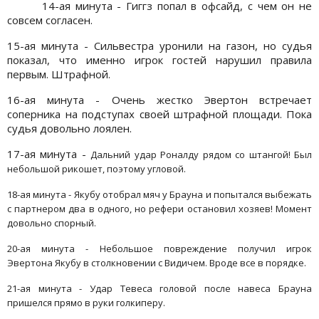
14-ая минута - Гиггз попал в офсайд, с чем он не
совсем согласен.
15-ая минута - Сильвестра уронили на газон, но судья
показал, что именно игрок гостей нарушил правила
первым. Штрафной.
16-ая минута - Очень жестко Эвертон встречает
соперника на подступах своей штрафной площади. Пока
судья довольно лоялен.
17-ая минута -
Дальний удар Роналду рядом со штангой! Был
небольшой рикошет, поэтому угловой.
18-ая минута - Якубу отобрал мяч у Брауна и попытался выбежать
с партнером два в одного, но рефери остановил хозяев! Момент
довольно спорный.
20-ая минута - Небольшое повреждение получил игрок
Эвертона
Якубу в столкновении с Видичем. Вроде все в порядке.
21-ая минута - Удар Тевеса головой после навеса Брауна
пришелся прямо в руки голкиперу.