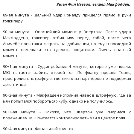
Ушел Фил Нэввил, вышел Макфадден.
89-ая минута - Дальний удар Роналду пришелся прямо в руки
голкиперу.
90-ая минута - Опаснейший момент у Эвертона! После удара
Макфаддена, голкипер отбил мяч перед собой, после чего
Аничебе попытался сыграть на добивании, но ему в последний
момент помешали это сделать защитники. Очень опасный
момент.
90+1-ая минута - Судья добавил 4 минуты, которые уже пошли.
МЮ пытается забить второй гол. По флангу прошел Тевес,
прострелив в штрафную, где никто из партнеров не поддержал
аргентинца.
90+2-ая минута - Макфадден исполнил навес в штрафную, где за
мяч попытался побороться Якубу, однако не получилось.
90+3-ая минута - Похоже, что Эвертон уже смирился с
поражением. МЮ пытается контролировать мяч в центре поля.
90+4-ая минута - Финальный свисток.