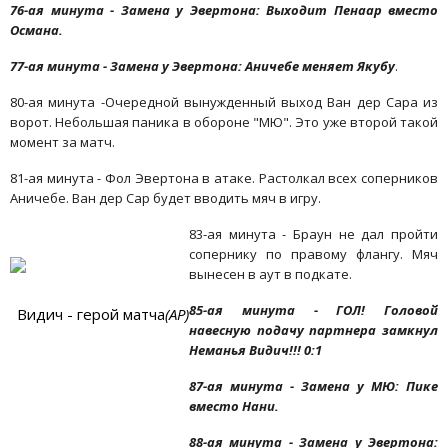
76-ая минута - Замена у Эвертона: Выходит Пенаар вместо
Османа.
77-ая минута - Замена у Эвертона: Аничебе меняет Якубу
.
80-ая минута -Очередной вынужденный выход Ван дер Сара из
ворот. Небольшая паника в обороне "МЮ". Это уже второй такой
момент за матч.
81-ая минута - Фол Эвертона в атаке. Растолкал всех соперников
Аничебе. Ван дер Сар будет вводить мяч в игру.
83-ая минута - Браун не дал пройти
сопернику по правому флангу. Мяч
вынесен в аут в подкате.
85-ая минута - ГОЛ! Головой
Видич - герой матча
(АР)
навесную подачу партнера замкнул
Неманья Видич!!! 0:1
87-ая минута - Замена у МЮ: Пике
вместо Нани.
88-ая минута - Замена у Эвертона: