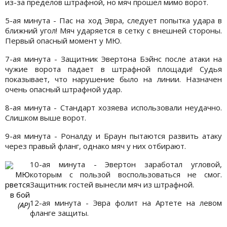
из-за пределов штрафной, но мяч прошел мимо ворот.
5-ая минута - Пас на ход Эвра, следует попытка удара в
ближний угол! Мяч ударяется в сетку с внешней стороны.
Первый опасный момент у МЮ.
7-ая минута - Защитник Эвертона Бэйнс после атаки на
чужие ворота падает в штрафной площади! Судья
показывает, что нарушение было на линии. Назначен
очень опасный штрафной удар.
8-ая минута - Стандарт хозяева использовали неудачно.
Слишком выше ворот.
9-ая минута - Роналду и Браун пытаются развить атаку
через правый фланг, однако мяч у них отбирают.
10-ая минута - Эвертон заработал угловой,
МЮ
которым с пользой воспользоваться не смог.
рвется
Защитник гостей вынесли мяч из штрафной.
в бой
12-ая минута - Эвра фолит на Артете на левом
(АР)
фланге защиты.