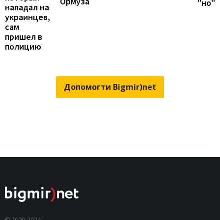
Ормуза
"но"
нападал на
украинцев,
сам
пришел в
полицию
Допомогти Bigmir)net
© 2000-2024,