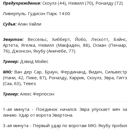
Предупреждения:
Скоулз (44), Невилл (70), Роналду (72)
Ливерпуль. Гудисон Парк. 14:00
Судья:
Алан Уайли
Эвертон:
Вессельс, Хибберт, Йобо, Лескотт, Бэйнс,
Артета, Ягелка, Невилл (Макфаден, 88), Осман (Пенаар,
76), Джонсон, Якубу (Аничебе, 77).
Тренер:
Дэвид Мойес
МЮ:
Ван дер Сар, Браун, Фердинанд, Видич, Сильвестр
(Нани, 42, Пике, 87), Роналду, Каррик, Скоулз, Эвра, Гиггз
(Саа, 63), Тевез.
Тренер:
Алекс Фергюсон
1-ая минута - Поединок начался. Эвра упускает мяч за
линию. Удар от ворота Эвертона.
3-ая минута - Первый удар по воротам МЮ. Якубу пробил