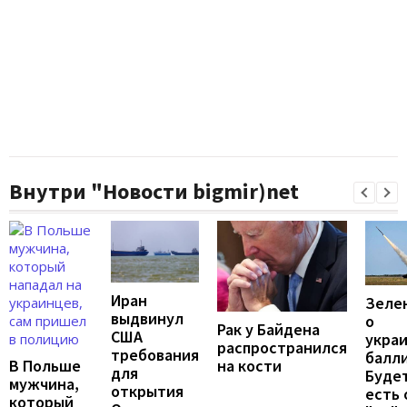
Внутри "Новости bigmir)net
Иран
Зеле
выдвинул
о
Рак у Байдена
США
укра
распространился
требования
балли
В Польше
на кости
для
Будет
мужчина,
открытия
есть
который