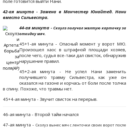
поле готовится выйти Нани.
42-ая минута - Замена в Манчестер Юнайтед. Нани
вместо Сильвестра.
44-ая минута -
Скоулз получал желтую карточку за
Скоулз
откидку мяч.
и
45+1-ая минута - Опасный момент у ворот МЮ.
Артета:
Произошел хаос в штрафной площади хозяев,
борьба
после чего, судья все-таки дал свисток, обнаружив
за
нарушение правил.
центр
поля
(АР)
45+2-ая минута - Не успел Нани заменить
получившего травму Сильвестра, как уже он
оказался на газоне и корчась от боли после толчка
в спину. Похоже, что травмы нет.
45+4-ая минута - Звучит свисток на перерыв.
46-ая минута - Второй тайм начался
47-ая минута -
Сколуз вынес мяч с ленточки своих ворот после