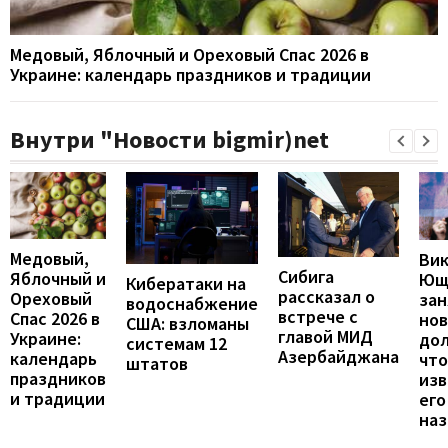
Медовый, Яблочный и Ореховый Спас 2026 в
Украине: календарь праздников и традиции
Внутри "Новости bigmir)net
Медовый,
Ви
Сибига
Яблочный и
Ющ
Кибератаки на
рассказал о
Ореховый
зан
водоснабжение
встрече с
Спас 2026 в
но
США: взломаны
главой МИД
Украине:
до
системам 12
Азербайджана
календарь
что
штатов
праздников
изв
и традиции
его
наз