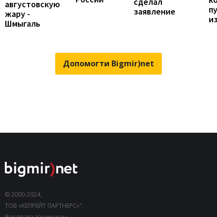
сделал
августовскую
п
заявление
жару -
и
Шмыгаль
Допомогти Bigmir)net
© 2000-2024,
ТОВ «КЕПРЕЙТ ПАРТНЕРС»".
Все права защищены.