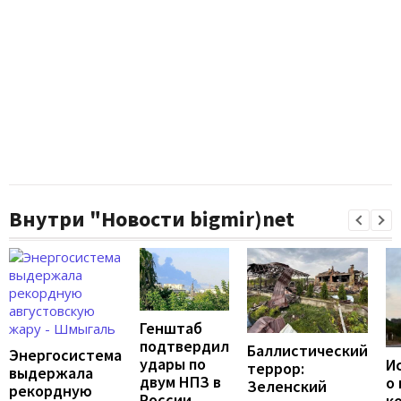
Внутри "Новости bigmir)net
Генштаб
подтвердил
Баллистический
Энергосистема
удары по
И
террор:
выдержала
двум НПЗ в
о
Зеленский
рекордную
России
к