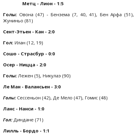
Метц - Лион - 1:5
Голы:
Овона (47) -
Бензема (7, 40, 41), Бен Арфа (51),
Жуниньо (81)
Сент-Этьен - Кан - 2:0
Гол:
Илан (12, 19)
Сошо - Страсбур - 0:0
Осер - Ницца - 2:0
Голы:
Лежен (5), Никулаэ (90)
Ле Ман - Валансьен - 3:0
Голы:
Сессеньон (42), Де Мело (47), Гомис (48)
Ланс - Нанси - 1:0
Гол:
Диндане (71)
Лилль - Бордо - 1:1