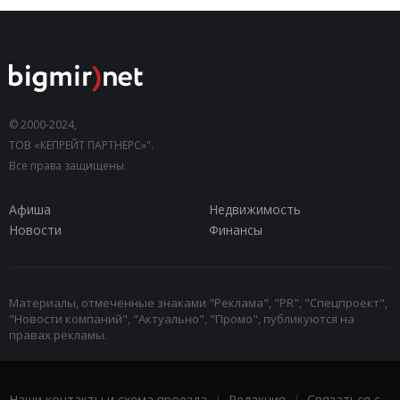
© 2000-2024,
ТОВ «КЕПРЕЙТ ПАРТНЕРС»".
Все права защищены.
Афиша
Недвижимость
Новости
Финансы
Материалы, отмеченные знаками "Реклама", "PR", "Спецпроект",
"Новости компаний", "Актуально", "Промо", публикуются на
правах рекламы.
Наши контакты и схема проезда
|
Редакция
|
Связаться с