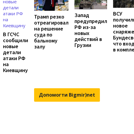
ВСУ
Запад
Трамп резко
получил
предупредил
отреагировал
новое
РФ из-за
на решение
снаряж
новых
В ГСЧС
суда по
Бундесв
действий в
сообщили
бальному
что вхо
Грузии
новые
залу
в компл
детали
атаки РФ
на
Киевщину
Допомогти Bigmir)net