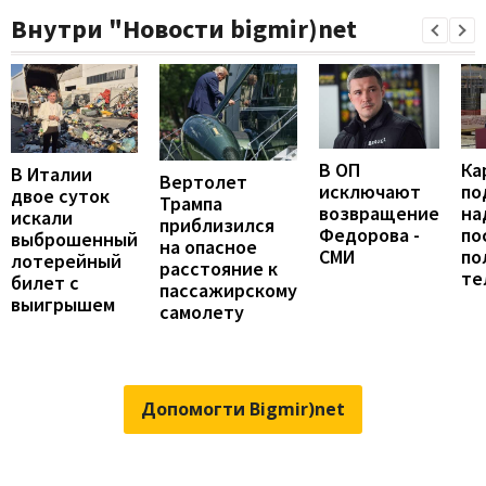
Внутри "Новости bigmir)net
В ОП
Ка
В Италии
Вертолет
исключают
по
двое суток
Трампа
возвращение
на
искали
приблизился
Федорова -
по
выброшенный
на опасное
СМИ
по
лотерейный
расстояние к
те
билет с
пассажирскому
выигрышем
самолету
Допомогти Bigmir)net