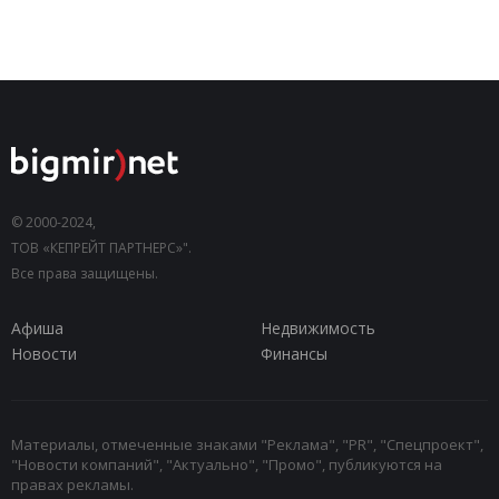
© 2000-2024,
ТОВ «КЕПРЕЙТ ПАРТНЕРС»".
Все права защищены.
Афиша
Недвижимость
Новости
Финансы
Материалы, отмеченные знаками "Реклама", "PR", "Спецпроект",
"Новости компаний", "Актуально", "Промо", публикуются на
правах рекламы.